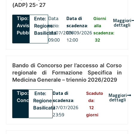
(ADP) 25- 27
Data
Data di
Tipo:
Ente:
Giorni
Maggiori
dettagli
inizio:
scadenza
:
Avviso
Regione
alla
16/07/2026
09/09/2026
Pubblico
Basilicata
scadenza:
09:00
12:00
32
Bando di Concorso per l’accesso al Corso
regionale di Formazione Specifica in
Medicina Generale – triennio 2026/2029
Data di
Tipo:
Ente:
Scaduto
Maggiori
dettagli
scadenza
:
Concorsi
Regione
da:
27/07/2026
Basilicata
12
23:59
giorni