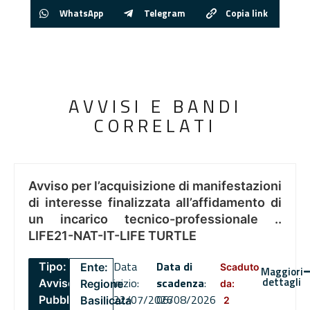
WhatsApp
Telegram
Copia link
AVVISI E BANDI
CORRELATI
Avviso per l’acquisizione di manifestazioni
di interesse finalizzata all’affidamento di
un incarico tecnico-professionale ..
LIFE21-NAT-IT-LIFE TURTLE
Data
Data di
Tipo:
Ente:
Scaduto
Maggiori
dettagli
inizio:
scadenza
:
Avviso
Regione
da:
22/07/2026
06/08/2026
Pubblico
Basilicata
2