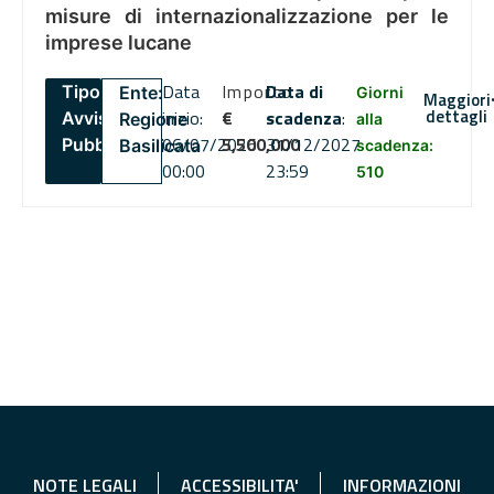
misure di internazionalizzazione per le
imprese lucane
Data
Importo
Data di
Tipo:
Ente:
Giorni
Maggiori
dettagli
inizio:
€
scadenza
:
Avviso
Regione
alla
06/07/2026
5,500,000
31/12/2027
Pubblico
Basilicata
scadenza:
00:00
23:59
510
NOTE LEGALI
ACCESSIBILITA'
INFORMAZIONI