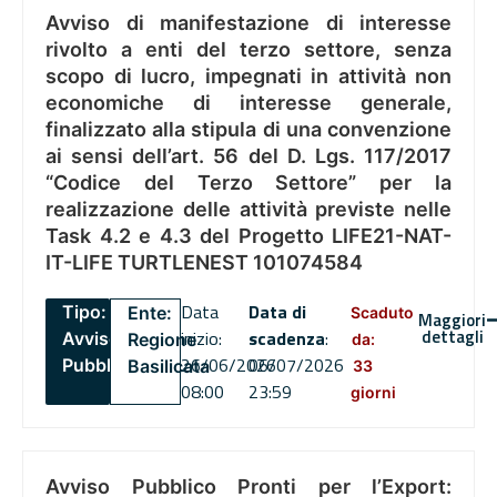
Avviso di manifestazione di interesse
rivolto a enti del terzo settore, senza
scopo di lucro, impegnati in attività non
economiche di interesse generale,
finalizzato alla stipula di una convenzione
ai sensi dell’art. 56 del D. Lgs. 117/2017
“Codice del Terzo Settore” per la
realizzazione delle attività previste nelle
Task 4.2 e 4.3 del Progetto LIFE21-NAT-
IT-LIFE TURTLENEST 101074584
Data
Data di
Tipo:
Ente:
Scaduto
Maggiori
dettagli
inizio:
scadenza
:
Avviso
Regione
da:
26/06/2026
06/07/2026
Pubblico
Basilicata
33
08:00
23:59
giorni
Avviso Pubblico Pronti per l’Export: