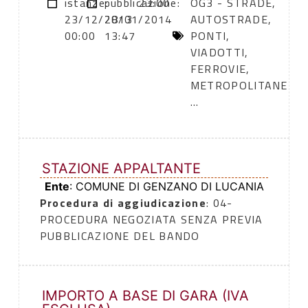
istanze:
pubblicazione:
23:00
OG3 - STRADE,
23/12/2013
28/01/2014
AUTOSTRADE,
00:00
13:47
PONTI,
VIADOTTI,
FERROVIE,
METROPOLITANE
...
STAZIONE APPALTANTE
Ente
: COMUNE DI GENZANO DI LUCANIA
Procedura di aggiudicazione
: 04-
PROCEDURA NEGOZIATA SENZA PREVIA
PUBBLICAZIONE DEL BANDO
IMPORTO A BASE DI GARA (IVA