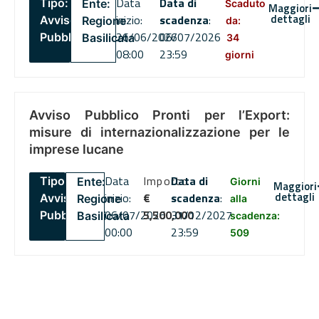
Data
Data di
Tipo:
Ente:
Scaduto
Maggiori
dettagli
inizio:
scadenza
:
Avviso
Regione
da:
26/06/2026
06/07/2026
Pubblico
Basilicata
34
08:00
23:59
giorni
Avviso Pubblico Pronti per l’Export:
misure di internazionalizzazione per le
imprese lucane
Data
Importo
Data di
Tipo:
Ente:
Giorni
Maggiori
dettagli
inizio:
€
scadenza
:
Avviso
Regione
alla
06/07/2026
5,500,000
31/12/2027
Pubblico
Basilicata
scadenza:
00:00
23:59
509