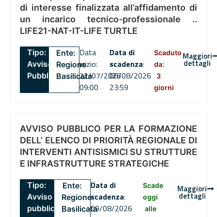
di interesse finalizzata all’affidamento di
un incarico tecnico-professionale ..
LIFE21-NAT-IT-LIFE TURTLE
Data
Data di
Tipo:
Ente:
Scaduto
Maggiori
dettagli
inizio:
scadenza
:
Avviso
Regione
da:
22/07/2026
06/08/2026
Pubblico
Basilicata
3
09:00
23:59
giorni
AVVISO PUBBLICO PER LA FORMAZIONE
DELL’ ELENCO DI PRIORITÀ REGIONALE DI
INTERVENTI ANTISISMICI SU STRUTTURE
E INFRASTRUTTURE STRATEGICHE
Data di
Tipo:
Ente:
Scade
Maggiori
dettagli
scadenza
:
Avviso
Regione
oggi
09/08/2026
pubblico
Basilicata
alle