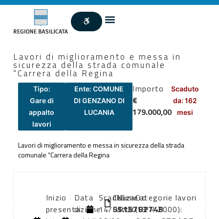
Lavori di miglioramento e messa in
sicurezza della strada comunale
“Carrera della Regina
Importo
Tipo:
Ente: COMUNE
Scaduto
€
Gare di
DI GENZANO DI
da: 162
179.000,00
appalto
LUCANIA
mesi
lavori
Lavori di miglioramento e messa in sicurezza della strada
comunale “Carrera della Regina
Inizio
Data
Scadenza:
CIG:
Numero
Categorie lavori
presentazione
di
14/01/2013
551578274B
atto:
(DPR 2000):