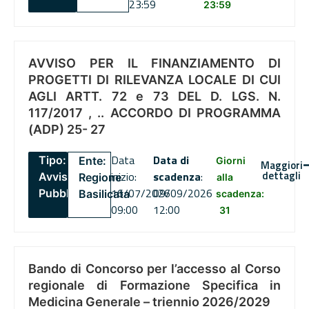
23:59
23:59
AVVISO PER IL FINANZIAMENTO DI
PROGETTI DI RILEVANZA LOCALE DI CUI
AGLI ARTT. 72 e 73 DEL D. LGS. N.
117/2017 , .. ACCORDO DI PROGRAMMA
(ADP) 25- 27
Data
Data di
Tipo:
Ente:
Giorni
Maggiori
dettagli
inizio:
scadenza
:
Avviso
Regione
alla
16/07/2026
09/09/2026
Pubblico
Basilicata
scadenza:
09:00
12:00
31
Bando di Concorso per l’accesso al Corso
regionale di Formazione Specifica in
Medicina Generale – triennio 2026/2029