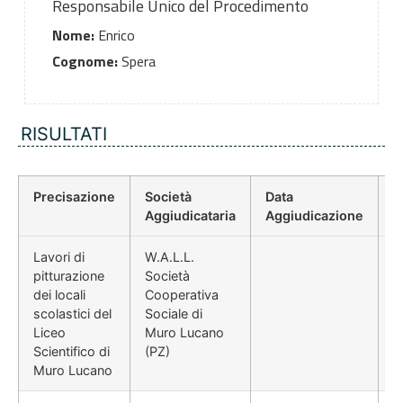
Responsabile Unico del Procedimento
Nome:
Enrico
Cognome:
Spera
RISULTATI
Precisazione
Società
Data
P
Aggiudicataria
Aggiudicazione
D
Lavori di
W.A.L.L.
pitturazione
Società
dei locali
Cooperativa
scolastici del
Sociale di
Liceo
Muro Lucano
Scientifico di
(PZ)
Muro Lucano