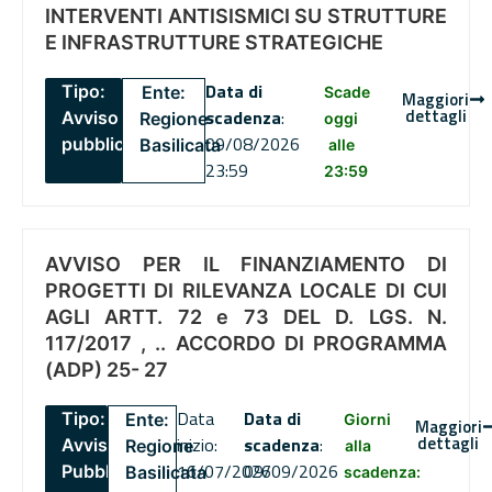
INTERVENTI ANTISISMICI SU STRUTTURE
E INFRASTRUTTURE STRATEGICHE
Data di
Tipo:
Ente:
Scade
Maggiori
dettagli
scadenza
:
Avviso
Regione
oggi
09/08/2026
pubblico
Basilicata
alle
23:59
23:59
AVVISO PER IL FINANZIAMENTO DI
PROGETTI DI RILEVANZA LOCALE DI CUI
AGLI ARTT. 72 e 73 DEL D. LGS. N.
117/2017 , .. ACCORDO DI PROGRAMMA
(ADP) 25- 27
Data
Data di
Tipo:
Ente:
Giorni
Maggiori
dettagli
inizio:
scadenza
:
Avviso
Regione
alla
16/07/2026
09/09/2026
Pubblico
Basilicata
scadenza: