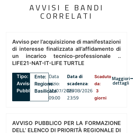
AVVISI E BANDI
CORRELATI
Avviso per l’acquisizione di manifestazioni
di interesse finalizzata all’affidamento di
un incarico tecnico-professionale ..
LIFE21-NAT-IT-LIFE TURTLE
Data
Data di
Tipo:
Ente:
Scaduto
Maggiori
dettagli
inizio:
scadenza
:
Avviso
Regione
da:
22/07/2026
06/08/2026
Pubblico
Basilicata
3
09:00
23:59
giorni
AVVISO PUBBLICO PER LA FORMAZIONE
DELL’ ELENCO DI PRIORITÀ REGIONALE DI