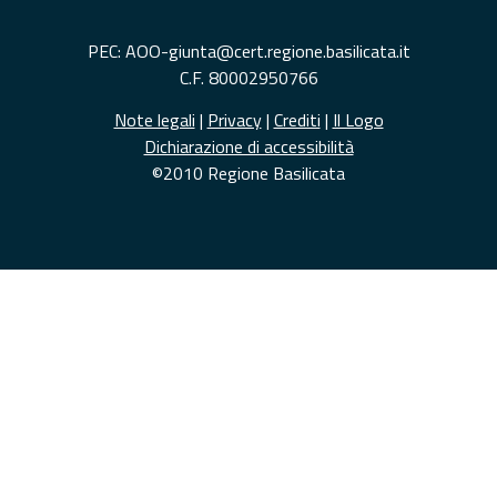
PEC: AOO-giunta@cert.regione.basilicata.it
C.F. 80002950766
Note legali
|
Privacy
|
Crediti
|
Il Logo
Dichiarazione di accessibilità
©2010 Regione Basilicata