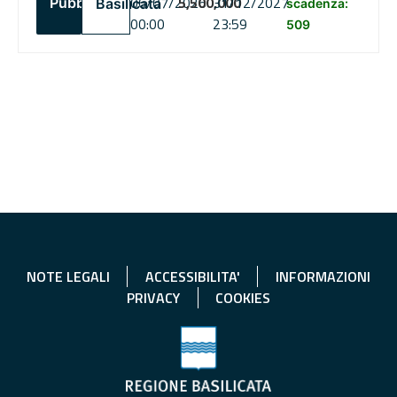
06/07/2026
5,500,000
31/12/2027
Pubblico
Basilicata
scadenza:
00:00
23:59
509
NOTE LEGALI
ACCESSIBILITA'
INFORMAZIONI
PRIVACY
COOKIES