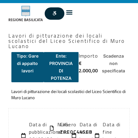
Lavori di pitturazione dei locali
scolastici del Liceo Scientifico di Muro
Lucano
Importo
Tipo: Gare
Ente:
Scadenza
€
di appalto
PROVINCIA
non
2.000,00
lavori
DI
specificata
POTENZA
Lavori di pitturazione dei locali scolastici del Liceo Scientifico di
Muro Lucano
Data di
Numero
CIG:
Data di
Data di
pubblicazione:
atto:
ZAE0C445EB
inizio
fine