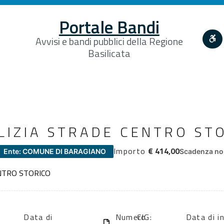
Portale Bandi
Avvisi e bandi pubblici della Regione
Basilicata
ULIZIA STRADE CENTRO ST
Importo
€ 414,00
Ente: COMUNE DI BARAGIANO
Scadenza non
ENTRO STORICO
Data di
Numero
CIG:
Data di in