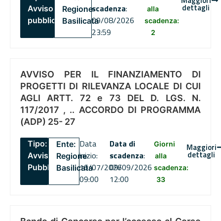
Maggiori
dettagli
scadenza
:
Avviso
Regione
alla
09/08/2026
pubblico
Basilicata
scadenza:
23:59
2
AVVISO PER IL FINANZIAMENTO DI
PROGETTI DI RILEVANZA LOCALE DI CUI
AGLI ARTT. 72 e 73 DEL D. LGS. N.
117/2017 , .. ACCORDO DI PROGRAMMA
(ADP) 25- 27
Data
Data di
Tipo:
Ente:
Giorni
Maggiori
dettagli
inizio:
scadenza
:
Avviso
Regione
alla
16/07/2026
09/09/2026
Pubblico
Basilicata
scadenza:
09:00
12:00
33