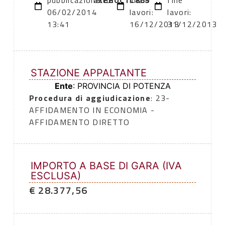
pubblicazione:
atto:
XEB0C1C863
inizio
fine
06/02/2014
lavori:
lavori:
13:41
16/12/2013
31/12/2013
STAZIONE APPALTANTE
Ente
: PROVINCIA DI POTENZA
Procedura di aggiudicazione
: 23-
AFFIDAMENTO IN ECONOMIA -
AFFIDAMENTO DIRETTO
IMPORTO A BASE DI GARA (IVA
ESCLUSA)
€ 28.377,56