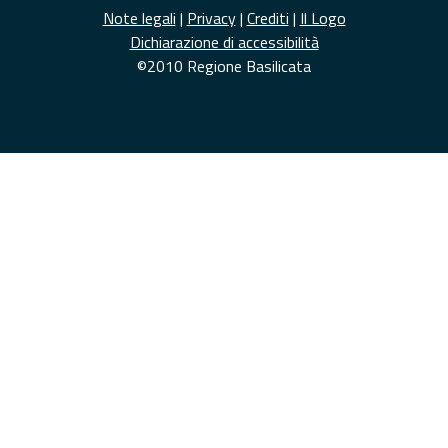
Note legali
|
Privacy
|
Crediti
|
Il Logo
Dichiarazione di accessibilità
©2010 Regione Basilicata