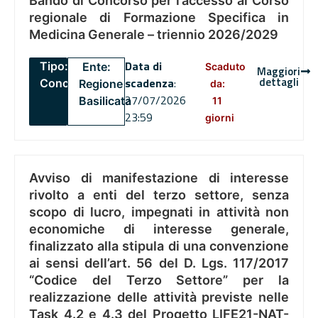
Bando di Concorso per l’accesso al Corso
regionale di Formazione Specifica in
Medicina Generale – triennio 2026/2029
Data di
Tipo:
Ente:
Scaduto
Maggiori
dettagli
scadenza
:
Concorsi
Regione
da:
27/07/2026
Basilicata
11
23:59
giorni
Avviso di manifestazione di interesse
rivolto a enti del terzo settore, senza
scopo di lucro, impegnati in attività non
economiche di interesse generale,
finalizzato alla stipula di una convenzione
ai sensi dell’art. 56 del D. Lgs. 117/2017
“Codice del Terzo Settore” per la
realizzazione delle attività previste nelle
Task 4.2 e 4.3 del Progetto LIFE21-NAT-