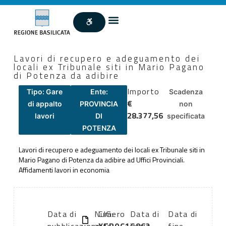
Lavori di recupero e adeguamento dei
locali ex Tribunale siti in Mario Pagano
di Potenza da adibire
Importo
Tipo: Gare
Ente:
Scadenza
€
di appalto
PROVINCIA
non
28.377,56
lavori
DI
specificata
POTENZA
Lavori di recupero e adeguamento dei locali ex Tribunale siti in
Mario Pagano di Potenza da adibire ad Uffici Provinciali.
Affidamenti lavori in economia
Data di
Numero
CIG:
Data di
Data di