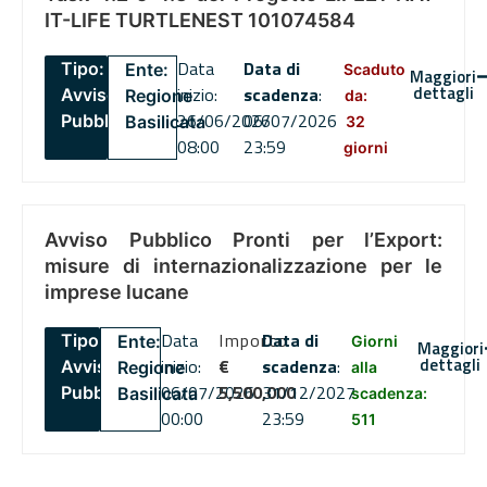
IT-LIFE TURTLENEST 101074584
Data
Data di
Tipo:
Ente:
Scaduto
Maggiori
dettagli
inizio:
scadenza
:
Avviso
Regione
da:
26/06/2026
06/07/2026
Pubblico
Basilicata
32
08:00
23:59
giorni
Avviso Pubblico Pronti per l’Export:
misure di internazionalizzazione per le
imprese lucane
Data
Importo
Data di
Tipo:
Ente:
Giorni
Maggiori
dettagli
inizio:
€
scadenza
:
Avviso
Regione
alla
06/07/2026
5,500,000
31/12/2027
Pubblico
Basilicata
scadenza:
00:00
23:59
511