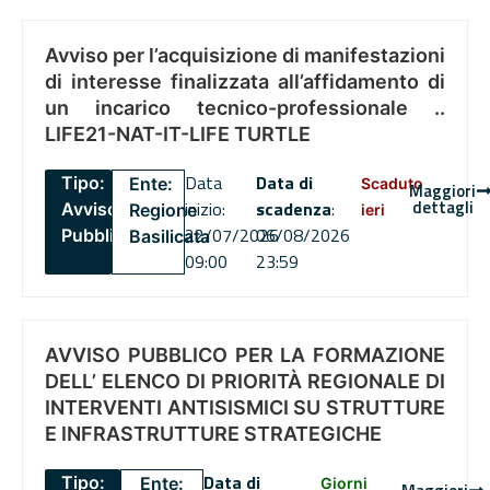
Avviso per l’acquisizione di manifestazioni
di interesse finalizzata all’affidamento di
un incarico tecnico-professionale ..
LIFE21-NAT-IT-LIFE TURTLE
Data
Data di
Tipo:
Ente:
Scaduto
Maggiori
dettagli
inizio:
scadenza
:
Avviso
Regione
ieri
22/07/2026
06/08/2026
Pubblico
Basilicata
09:00
23:59
AVVISO PUBBLICO PER LA FORMAZIONE
DELL’ ELENCO DI PRIORITÀ REGIONALE DI
INTERVENTI ANTISISMICI SU STRUTTURE
E INFRASTRUTTURE STRATEGICHE
Data di
Tipo:
Ente:
Giorni