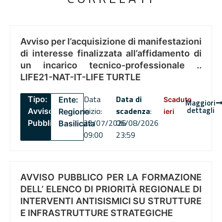
Avviso per l’acquisizione di manifestazioni
di interesse finalizzata all’affidamento di
un incarico tecnico-professionale ..
LIFE21-NAT-IT-LIFE TURTLE
Data
Data di
Tipo:
Ente:
Scaduto
Maggiori
dettagli
inizio:
scadenza
:
Avviso
Regione
ieri
22/07/2026
06/08/2026
Pubblico
Basilicata
09:00
23:59
AVVISO PUBBLICO PER LA FORMAZIONE
DELL’ ELENCO DI PRIORITÀ REGIONALE DI
INTERVENTI ANTISISMICI SU STRUTTURE
E INFRASTRUTTURE STRATEGICHE