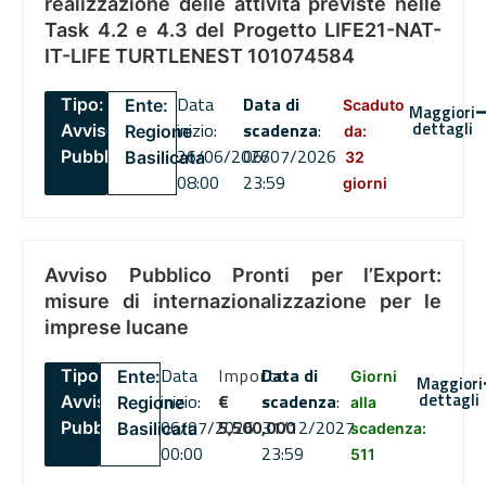
realizzazione delle attività previste nelle
Task 4.2 e 4.3 del Progetto LIFE21-NAT-
IT-LIFE TURTLENEST 101074584
Data
Data di
Tipo:
Ente:
Scaduto
Maggiori
dettagli
inizio:
scadenza
:
Avviso
Regione
da:
26/06/2026
06/07/2026
Pubblico
Basilicata
32
08:00
23:59
giorni
Avviso Pubblico Pronti per l’Export:
misure di internazionalizzazione per le
imprese lucane
Data
Importo
Data di
Tipo:
Ente:
Giorni
Maggiori
dettagli
inizio:
€
scadenza
:
Avviso
Regione
alla
06/07/2026
5,500,000
31/12/2027
Pubblico
Basilicata
scadenza:
00:00
23:59
511