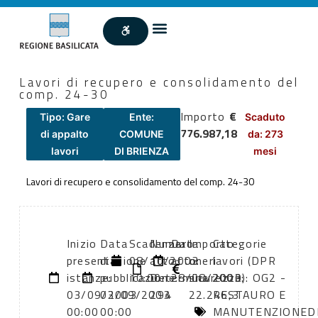
Lavori di recupero e consolidamento del
comp. 24-30
Importo
€
Tipo: Gare
Ente:
Scaduto
776.987,18
di appalto
COMUNE
da: 273
lavori
DI BRIENZA
mesi
Lavori di recupero e consolidamento del comp. 24-30
Inizio
Data
Scadenza:
Numero
Data
Importo
Categorie
presentazione
di
08/10/2003
atto:
atto:
oneri
lavori (DPR
istanze:
pubblicazione:
10:00
Determina
28/08/2003
sicurezza:
2000): OG2 -
03/09/2003
03/09/2003
294
22.246,3
RESTAURO E
00:00
00:00
MANUTENZIONED