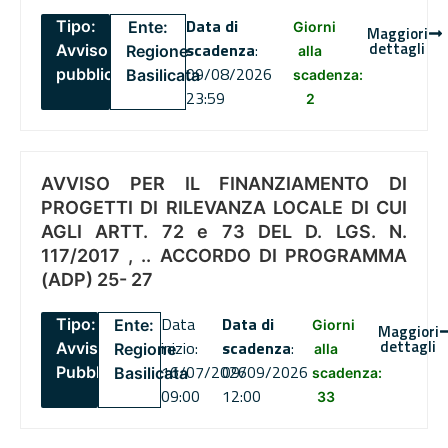
Data di
Tipo:
Ente:
Giorni
Maggiori
dettagli
scadenza
:
Avviso
Regione
alla
09/08/2026
pubblico
Basilicata
scadenza:
23:59
2
AVVISO PER IL FINANZIAMENTO DI
PROGETTI DI RILEVANZA LOCALE DI CUI
AGLI ARTT. 72 e 73 DEL D. LGS. N.
117/2017 , .. ACCORDO DI PROGRAMMA
(ADP) 25- 27
Data
Data di
Tipo:
Ente:
Giorni
Maggiori
dettagli
inizio:
scadenza
:
Avviso
Regione
alla
16/07/2026
09/09/2026
Pubblico
Basilicata
scadenza:
09:00
12:00
33