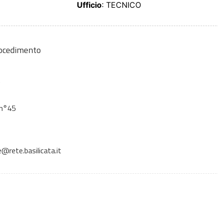
Ufficio
: TECNICO
rocedimento
A
 n°45
ete.basilicata.it