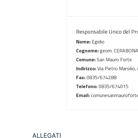
Responsabile Unico del P
Nome:
Egidio
Cognome:
geom. CERABON
Comune:
San Mauro Forte
Indirizzo:
Via Pietro Marsilio,
Fax:
0835/674288
Telefono:
0835/674015
Email:
comunesanmauroforte@r
ALLEGATI