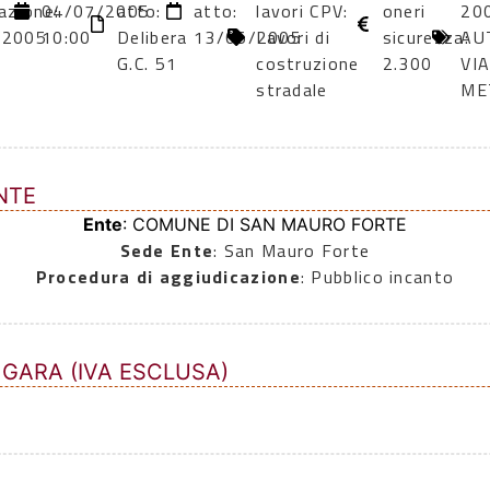
azione:
04/07/2005
atto:
atto:
lavori CPV:
oneri
20
/2005
10:00
Delibera
13/05/2005
Lavori di
sicurezza:
AU
G.C. 51
costruzione
2.300
VI
stradale
ME
NTE
Ente
: COMUNE DI SAN MAURO FORTE
Sede Ente
: San Mauro Forte
Procedura di aggiudicazione
: Pubblico incanto
 GARA (IVA ESCLUSA)