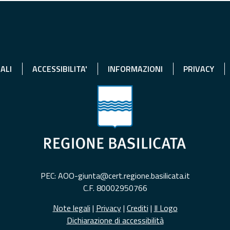
ALI
ACCESSIBILITA'
INFORMAZIONI
PRIVACY
PEC: AOO-giunta@cert.regione.basilicata.it
C.F. 80002950766
Note legali
|
Privacy
|
Crediti
|
Il Logo
Dichiarazione di accessibilità