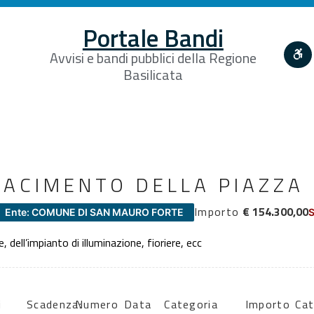
Portale Bandi
Avvisi e bandi pubblici della Regione
Basilicata
IFACIMENTO DELLA PIAZZA
Importo
€ 154.300,00
Ente: COMUNE DI SAN MAURO FORTE
S
dell’impianto di illuminazione, fioriere, ecc
i
Scadenza:
Numero
Data
Categoria
Importo
Cat