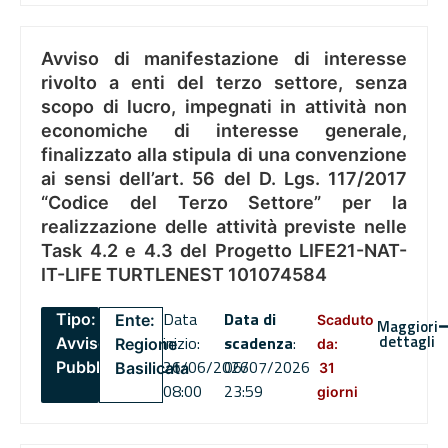
Avviso di manifestazione di interesse
rivolto a enti del terzo settore, senza
scopo di lucro, impegnati in attività non
economiche di interesse generale,
finalizzato alla stipula di una convenzione
ai sensi dell’art. 56 del D. Lgs. 117/2017
“Codice del Terzo Settore” per la
realizzazione delle attività previste nelle
Task 4.2 e 4.3 del Progetto LIFE21-NAT-
IT-LIFE TURTLENEST 101074584
Data
Data di
Tipo:
Ente:
Scaduto
Maggiori
dettagli
inizio:
scadenza
:
Avviso
Regione
da:
26/06/2026
06/07/2026
Pubblico
Basilicata
31
08:00
23:59
giorni