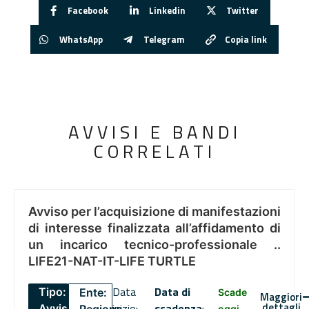
Facebook
Linkedin
Twitter
WhatsApp
Telegram
Copia link
AVVISI E BANDI
CORRELATI
Avviso per l’acquisizione di manifestazioni
di interesse finalizzata all’affidamento di
un incarico tecnico-professionale ..
LIFE21-NAT-IT-LIFE TURTLE
Data
Data di
Tipo:
Ente:
Scade
Maggiori
dettagli
inizio:
scadenza
:
Avviso
oggi