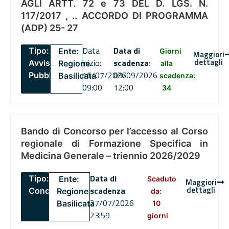
AGLI ARTT. 72 e 73 DEL D. LGS. N.
117/2017 , .. ACCORDO DI PROGRAMMA
(ADP) 25- 27
Data
Data di
Tipo:
Ente:
Giorni
Maggiori
dettagli
inizio:
scadenza
:
Avviso
Regione
alla
16/07/2026
09/09/2026
Pubblico
Basilicata
scadenza:
09:00
12:00
34
Bando di Concorso per l’accesso al Corso
regionale di Formazione Specifica in
Medicina Generale – triennio 2026/2029
Data di
Tipo:
Ente:
Scaduto
Maggiori
dettagli
scadenza
:
Concorsi
Regione
da:
27/07/2026
Basilicata
10
23:59
giorni