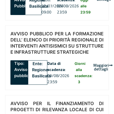
Regione
22/07/2026
06/08/2026
Pubblico
Basilicata
alle
09:00
23:59
23:59
AVVISO PUBBLICO PER LA FORMAZIONE
DELL’ ELENCO DI PRIORITÀ REGIONALE DI
INTERVENTI ANTISISMICI SU STRUTTURE
E INFRASTRUTTURE STRATEGICHE
Data di
Tipo:
Ente:
Giorni
Maggiori
dettagli
scadenza
:
Avviso
Regione
alla
09/08/2026
pubblico
Basilicata
scadenza:
23:59
3
AVVISO PER IL FINANZIAMENTO DI
PROGETTI DI RILEVANZA LOCALE DI CUI