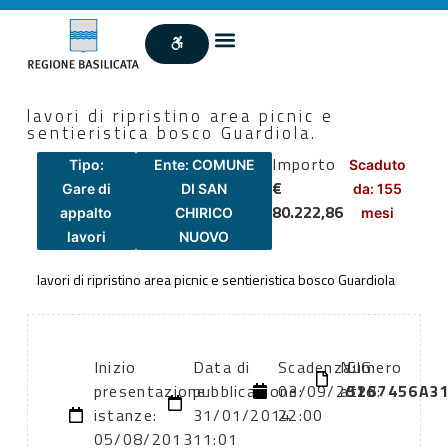
lavori di ripristino area picnic e
sentieristica bosco Guardiola.
Importo
Tipo:
Ente: COMUNE
Scaduto
€
Gare di
DI SAN
da: 155
80.222,86
appalto
CHIRICO
mesi
lavori
NUOVO
lavori di ripristino area picnic e sentieristica bosco Guardiola
Inizio
Data di
Scadenza:
Numero
CIG:
presentazione
pubblicazione:
03/09/2013
atto:
5267456A3
istanze:
31/01/2014
22:00
05/08/2013
11:01