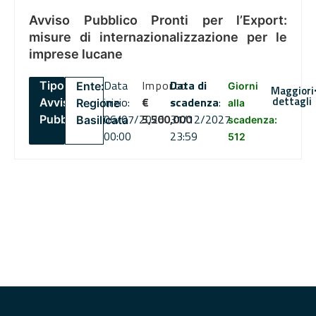
Avviso Pubblico Pronti per l’Export:
misure di internazionalizzazione per le
imprese lucane
Data
Importo
Data di
Tipo:
Ente:
Giorni
Maggiori
dettagli
inizio:
€
scadenza
:
Avviso
Regione
alla
06/07/2026
5,500,000
31/12/2027
Pubblico
Basilicata
scadenza:
00:00
23:59
512