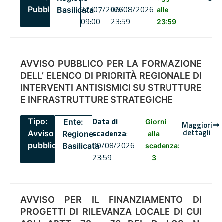
22/07/2026
06/08/2026
Pubblico
Basilicata
alle
09:00
23:59
23:59
AVVISO PUBBLICO PER LA FORMAZIONE
DELL’ ELENCO DI PRIORITÀ REGIONALE DI
INTERVENTI ANTISISMICI SU STRUTTURE
E INFRASTRUTTURE STRATEGICHE
Data di
Tipo:
Ente:
Giorni
Maggiori
dettagli
scadenza
:
Avviso
Regione
alla
09/08/2026
pubblico
Basilicata
scadenza:
23:59
3
AVVISO PER IL FINANZIAMENTO DI
PROGETTI DI RILEVANZA LOCALE DI CUI