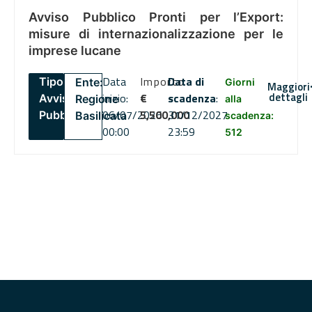
Avviso Pubblico Pronti per l’Export:
misure di internazionalizzazione per le
imprese lucane
Data
Importo
Data di
Tipo:
Ente:
Giorni
Maggiori
dettagli
inizio:
€
scadenza
:
Avviso
Regione
alla
06/07/2026
5,500,000
31/12/2027
Pubblico
Basilicata
scadenza:
00:00
23:59
512