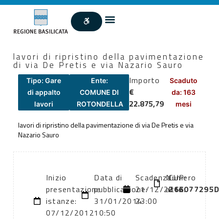
lavori di ripristino della pavimentazione
di via De Pretis e via Nazario Sauro
Importo
Tipo: Gare
Ente:
Scaduto
€
di appalto
COMUNE DI
da: 163
22.875,79
lavori
ROTONDELLA
mesi
lavori di ripristino della pavimentazione di via De Pretis e via
Nazario Sauro
Inizio
Data di
Scadenza:
Numero
CUP:
presentazione
pubblicazione:
21/12/2012
atto:
Z66077295
istanze:
31/01/2014
23:00
07/12/2012
10:50