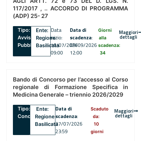
AGLI ARTT. 72 e 73 DEL D. LGS. N.
117/2017 , .. ACCORDO DI PROGRAMMA
(ADP) 25- 27
Data
Data di
Tipo:
Ente:
Giorni
Maggiori
dettagli
inizio:
scadenza
:
Avviso
Regione
alla
16/07/2026
09/09/2026
Pubblico
Basilicata
scadenza:
09:00
12:00
34
Bando di Concorso per l’accesso al Corso
regionale di Formazione Specifica in
Medicina Generale – triennio 2026/2029
Data di
Tipo:
Ente:
Scaduto
Maggiori
dettagli
scadenza
:
Concorsi
Regione
da:
27/07/2026
Basilicata
10
23:59
giorni