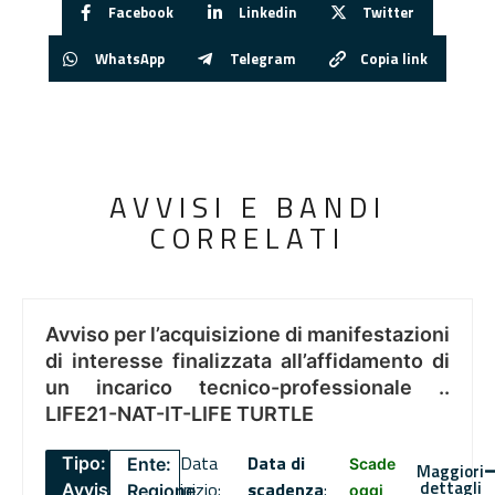
Facebook
Linkedin
Twitter
WhatsApp
Telegram
Copia link
AVVISI E BANDI
CORRELATI
Avviso per l’acquisizione di manifestazioni
di interesse finalizzata all’affidamento di
un incarico tecnico-professionale ..
LIFE21-NAT-IT-LIFE TURTLE
Data
Data di
Tipo:
Ente:
Scade
Maggiori
dettagli
inizio:
scadenza
:
Avviso
Regione
oggi