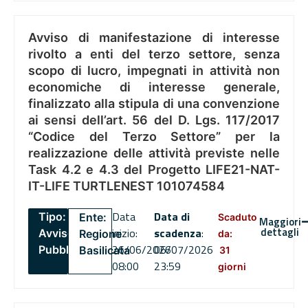
Avviso di manifestazione di interesse
rivolto a enti del terzo settore, senza
scopo di lucro, impegnati in attività non
economiche di interesse generale,
finalizzato alla stipula di una convenzione
ai sensi dell’art. 56 del D. Lgs. 117/2017
“Codice del Terzo Settore” per la
realizzazione delle attività previste nelle
Task 4.2 e 4.3 del Progetto LIFE21-NAT-
IT-LIFE TURTLENEST 101074584
Data
Data di
Tipo:
Ente:
Scaduto
Maggiori
dettagli
inizio:
scadenza
:
Avviso
Regione
da:
26/06/2026
06/07/2026
Pubblico
Basilicata
31
08:00
23:59
giorni