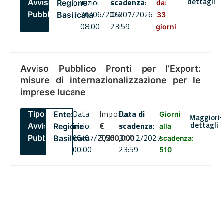
dettagli
inizio:
scadenza
:
Avviso
Regione
da:
26/06/2026
06/07/2026
Pubblico
Basilicata
33
08:00
23:59
giorni
Avviso Pubblico Pronti per l’Export:
misure di internazionalizzazione per le
imprese lucane
Data
Importo
Data di
Tipo:
Ente:
Giorni
Maggiori
dettagli
inizio:
€
scadenza
:
Avviso
Regione
alla
06/07/2026
5,500,000
31/12/2027
Pubblico
Basilicata
scadenza:
00:00
23:59
510