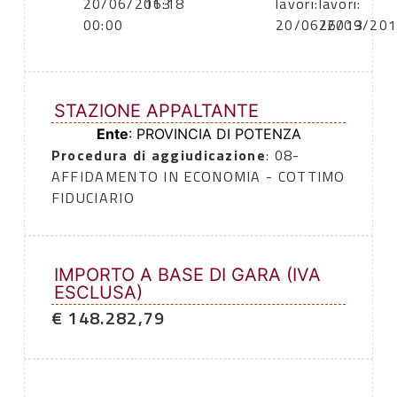
20/06/2013
16:18
lavori:
lavori:
00:00
20/06/2013
26/09/20
STAZIONE APPALTANTE
Ente
: PROVINCIA DI POTENZA
Procedura di aggiudicazione
: 08-
AFFIDAMENTO IN ECONOMIA - COTTIMO
FIDUCIARIO
IMPORTO A BASE DI GARA (IVA
ESCLUSA)
€ 148.282,79