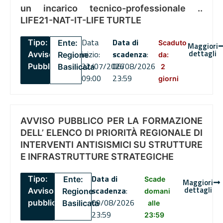
un incarico tecnico-professionale ..
LIFE21-NAT-IT-LIFE TURTLE
Data
Data di
Tipo:
Ente:
Scaduto
Maggiori
dettagli
inizio:
scadenza
:
Avviso
Regione
da:
22/07/2026
06/08/2026
Pubblico
Basilicata
2
09:00
23:59
giorni
AVVISO PUBBLICO PER LA FORMAZIONE
DELL’ ELENCO DI PRIORITÀ REGIONALE DI
INTERVENTI ANTISISMICI SU STRUTTURE
E INFRASTRUTTURE STRATEGICHE
Data di
Tipo:
Ente:
Scade
Maggiori
dettagli
scadenza
:
Avviso
Regione
domani
09/08/2026
pubblico
Basilicata
alle
23:59
23:59