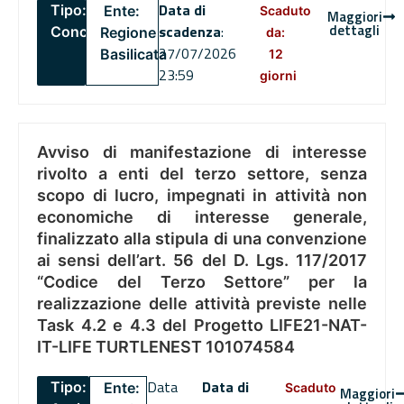
Data di
Tipo:
Ente:
Scaduto
Maggiori
dettagli
scadenza
:
Concorsi
Regione
da:
27/07/2026
Basilicata
12
23:59
giorni
Avviso di manifestazione di interesse
rivolto a enti del terzo settore, senza
scopo di lucro, impegnati in attività non
economiche di interesse generale,
finalizzato alla stipula di una convenzione
ai sensi dell’art. 56 del D. Lgs. 117/2017
“Codice del Terzo Settore” per la
realizzazione delle attività previste nelle
Task 4.2 e 4.3 del Progetto LIFE21-NAT-
IT-LIFE TURTLENEST 101074584
Data
Data di
Tipo:
Ente:
Scaduto
Maggiori