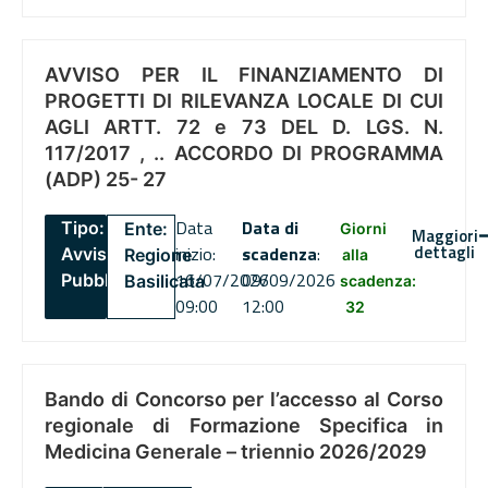
AVVISO PER IL FINANZIAMENTO DI
PROGETTI DI RILEVANZA LOCALE DI CUI
AGLI ARTT. 72 e 73 DEL D. LGS. N.
117/2017 , .. ACCORDO DI PROGRAMMA
(ADP) 25- 27
Data
Data di
Tipo:
Ente:
Giorni
Maggiori
dettagli
inizio:
scadenza
:
Avviso
Regione
alla
16/07/2026
09/09/2026
Pubblico
Basilicata
scadenza:
09:00
12:00
32
Bando di Concorso per l’accesso al Corso
regionale di Formazione Specifica in
Medicina Generale – triennio 2026/2029