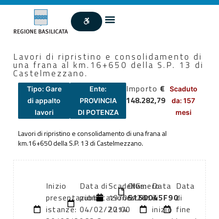
Lavori di ripristino e consolidamento di
una frana al km.16+650 della S.P. 13 di
Castelmezzano.
Importo
€
Tipo: Gare
Ente:
Scaduto
148.282,79
di appalto
PROVINCIA
da: 157
lavori
DI POTENZA
mesi
Lavori di ripristino e consolidamento di una frana al
km.16+650 della S.P. 13 di Castelmezzano.
Inizio
Data di
Scadenza:
CIG:
Numero
Data
Data
presentazione
pubblicazione:
19/06/2013
5150045F90
atto:
di
di
istanze:
04/02/2014
22:00
inizio
fine