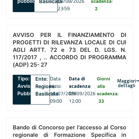
09/08/2026
pubblico
Basilicata
scadenza:
23:59
2
AVVISO PER IL FINANZIAMENTO DI
PROGETTI DI RILEVANZA LOCALE DI CUI
AGLI ARTT. 72 e 73 DEL D. LGS. N.
117/2017 , .. ACCORDO DI PROGRAMMA
(ADP) 25- 27
Data
Data di
Tipo:
Ente:
Giorni
Maggiori
dettagli
inizio:
scadenza
:
Avviso
Regione
alla
16/07/2026
09/09/2026
Pubblico
Basilicata
scadenza:
09:00
12:00
33
Bando di Concorso per l’accesso al Corso
regionale di Formazione Specifica in