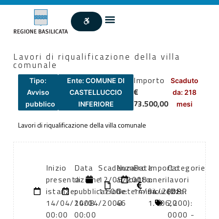
Lavori di riqualificazione della villa
comunale
Importo
Tipo:
Ente: COMUNE DI
Scaduto
€
Avviso
CASTELLUCCIO
da: 218
73.500,00
pubblico
INFERIORE
mesi
Lavori di riqualificazione della villa comunale
Inizio
Data
Scadenza:
Numero
Data
Importo
Categorie
presentazione
di
12/05/2008
atto:
atto:
oneri
lavori
istanze:
pubblicazione:
11:00
Determina
14/04/2008
sicurezza:
(DPR
14/04/2008
14/04/2008
46
1.406,2
2000):
00:00
00:00
0000 -