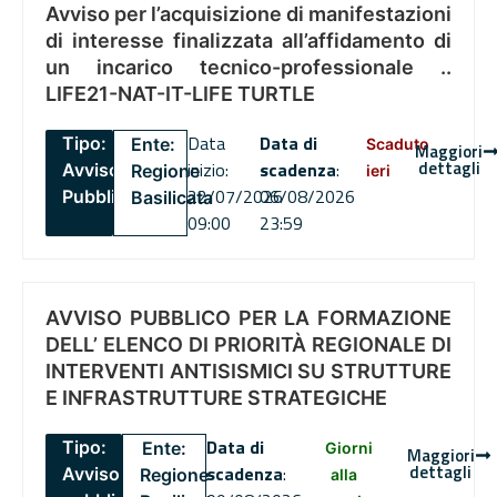
Avviso per l’acquisizione di manifestazioni
di interesse finalizzata all’affidamento di
un incarico tecnico-professionale ..
LIFE21-NAT-IT-LIFE TURTLE
Data
Data di
Tipo:
Ente:
Scaduto
Maggiori
dettagli
inizio:
scadenza
:
Avviso
Regione
ieri
22/07/2026
06/08/2026
Pubblico
Basilicata
09:00
23:59
AVVISO PUBBLICO PER LA FORMAZIONE
DELL’ ELENCO DI PRIORITÀ REGIONALE DI
INTERVENTI ANTISISMICI SU STRUTTURE
E INFRASTRUTTURE STRATEGICHE
Data di
Tipo:
Ente:
Giorni
Maggiori
dettagli
scadenza
:
Avviso
Regione
alla