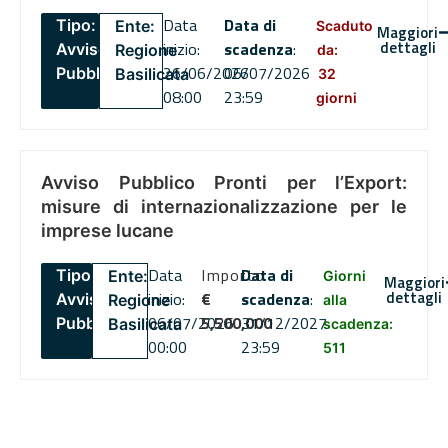
Data
Data di
Tipo:
Ente:
Scaduto
Maggiori
dettagli
inizio:
scadenza
:
Avviso
Regione
da:
26/06/2026
06/07/2026
Pubblico
Basilicata
32
08:00
23:59
giorni
Avviso Pubblico Pronti per l’Export:
misure di internazionalizzazione per le
imprese lucane
Data
Importo
Data di
Tipo:
Ente:
Giorni
Maggiori
dettagli
inizio:
€
scadenza
:
Avviso
Regione
alla
06/07/2026
5,500,000
31/12/2027
Pubblico
Basilicata
scadenza:
00:00
23:59
511