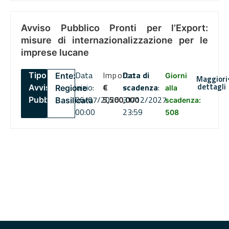
Avviso Pubblico Pronti per l’Export:
misure di internazionalizzazione per le
imprese lucane
Data
Importo
Data di
Tipo:
Ente:
Giorni
Maggiori
dettagli
inizio:
€
scadenza
:
Avviso
Regione
alla
06/07/2026
5,500,000
31/12/2027
Pubblico
Basilicata
scadenza:
00:00
23:59
508