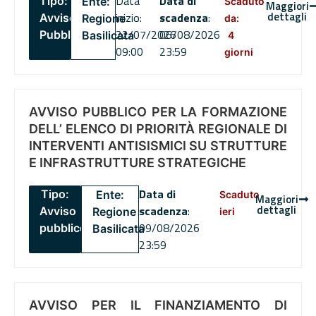
Data
Data di
Tipo:
Ente:
Scaduto
Maggiori
dettagli
inizio:
scadenza
:
Avviso
Regione
da:
22/07/2026
06/08/2026
Pubblico
Basilicata
4
09:00
23:59
giorni
AVVISO PUBBLICO PER LA FORMAZIONE
DELL’ ELENCO DI PRIORITÀ REGIONALE DI
INTERVENTI ANTISISMICI SU STRUTTURE
E INFRASTRUTTURE STRATEGICHE
Data di
Tipo:
Ente:
Scaduto
Maggiori
dettagli
scadenza
:
Avviso
Regione
ieri
09/08/2026
pubblico
Basilicata
23:59
AVVISO PER IL FINANZIAMENTO DI