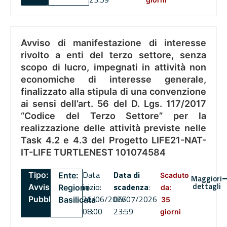
Avviso di manifestazione di interesse
rivolto a enti del terzo settore, senza
scopo di lucro, impegnati in attività non
economiche di interesse generale,
finalizzato alla stipula di una convenzione
ai sensi dell’art. 56 del D. Lgs. 117/2017
“Codice del Terzo Settore” per la
realizzazione delle attività previste nelle
Task 4.2 e 4.3 del Progetto LIFE21-NAT-
IT-LIFE TURTLENEST 101074584
Data
Data di
Tipo:
Ente:
Scaduto
Maggiori
dettagli
inizio:
scadenza
:
Avviso
Regione
da:
26/06/2026
06/07/2026
Pubblico
Basilicata
35
08:00
23:59
giorni