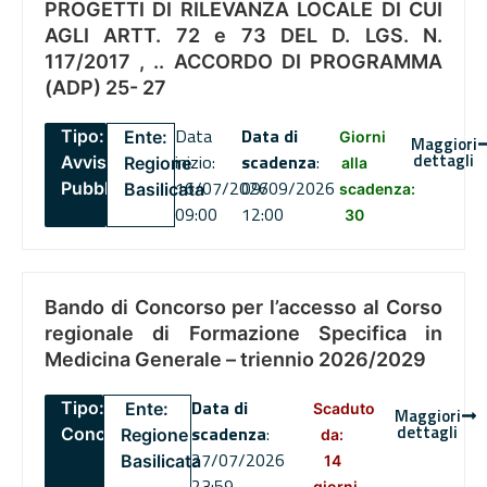
PROGETTI DI RILEVANZA LOCALE DI CUI
AGLI ARTT. 72 e 73 DEL D. LGS. N.
117/2017 , .. ACCORDO DI PROGRAMMA
(ADP) 25- 27
Data
Data di
Tipo:
Ente:
Giorni
Maggiori
dettagli
inizio:
scadenza
:
Avviso
Regione
alla
16/07/2026
09/09/2026
Pubblico
Basilicata
scadenza:
09:00
12:00
30
Bando di Concorso per l’accesso al Corso
regionale di Formazione Specifica in
Medicina Generale – triennio 2026/2029
Data di
Tipo:
Ente:
Scaduto
Maggiori
dettagli
scadenza
:
Concorsi
Regione
da:
27/07/2026
Basilicata
14
23:59
giorni