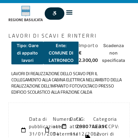
LAVORI DI SCAVI E RINTERRI
Importo
Tipo: Gare
Ente:
Scadenza
€
di appalto
COMUNE DI
non
2.300,00
lavori
LATRONICO
specificata
LAVORI DI REALIZZAZIONE DELLO SCAVO PER IL
COLLEGAMENTO ALLA CABINA ELETTRICA NELL’AMBITO DELLA
REALIZZAZIONE DELL’IMPIANTO FOTOVOLTAICO PRESSO
EDIFICIO SCOLASTICO ALLA FRAZIONE CALDA
Data di
Numero
Data
CIG:
Categoria
pubblicazione:
atto:
atto:
Z9807AE31C
lavori CPV:
31/01/2014
Determina
11/12/2012
Lavori di