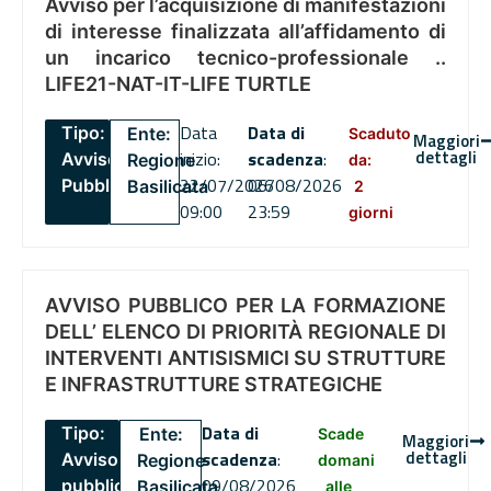
Avviso per l’acquisizione di manifestazioni
di interesse finalizzata all’affidamento di
un incarico tecnico-professionale ..
LIFE21-NAT-IT-LIFE TURTLE
Data
Data di
Tipo:
Ente:
Scaduto
Maggiori
dettagli
inizio:
scadenza
:
Avviso
Regione
da:
22/07/2026
06/08/2026
Pubblico
Basilicata
2
09:00
23:59
giorni
AVVISO PUBBLICO PER LA FORMAZIONE
DELL’ ELENCO DI PRIORITÀ REGIONALE DI
INTERVENTI ANTISISMICI SU STRUTTURE
E INFRASTRUTTURE STRATEGICHE
Data di
Tipo:
Ente:
Scade
Maggiori
dettagli
scadenza
:
Avviso
Regione
domani
09/08/2026
pubblico
Basilicata
alle