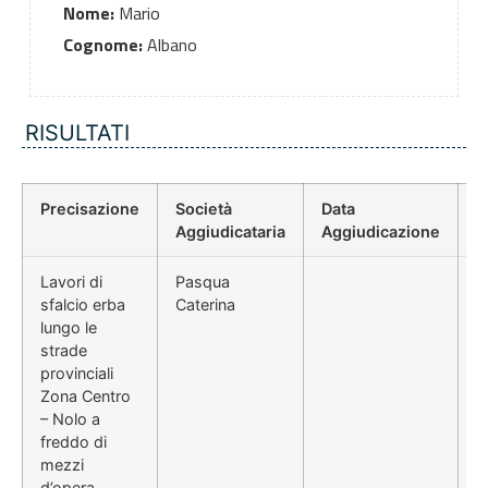
Nome:
Mario
Cognome:
Albano
RISULTATI
Precisazione
Società
Data
P
Aggiudicataria
Aggiudicazione
D
Lavori di
Pasqua
sfalcio erba
Caterina
lungo le
strade
provinciali
Zona Centro
– Nolo a
freddo di
mezzi
d’opera