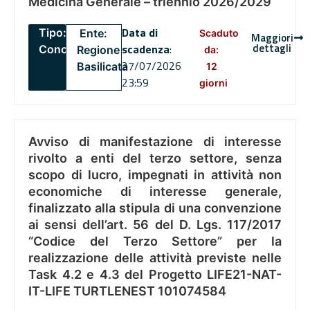
Medicina Generale – triennio 2026/2029
Data di
Tipo:
Ente:
Scaduto
Maggiori
dettagli
scadenza
:
Concorsi
Regione
da:
27/07/2026
Basilicata
12
23:59
giorni
Avviso di manifestazione di interesse
rivolto a enti del terzo settore, senza
scopo di lucro, impegnati in attività non
economiche di interesse generale,
finalizzato alla stipula di una convenzione
ai sensi dell’art. 56 del D. Lgs. 117/2017
“Codice del Terzo Settore” per la
realizzazione delle attività previste nelle
Task 4.2 e 4.3 del Progetto LIFE21-NAT-
IT-LIFE TURTLENEST 101074584