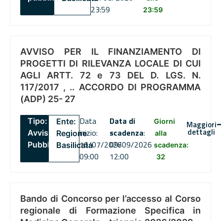
23:59
23:59
AVVISO PER IL FINANZIAMENTO DI
PROGETTI DI RILEVANZA LOCALE DI CUI
AGLI ARTT. 72 e 73 DEL D. LGS. N.
117/2017 , .. ACCORDO DI PROGRAMMA
(ADP) 25- 27
Data
Data di
Tipo:
Ente:
Giorni
Maggiori
dettagli
inizio:
scadenza
:
Avviso
Regione
alla
16/07/2026
09/09/2026
Pubblico
Basilicata
scadenza:
09:00
12:00
32
Bando di Concorso per l’accesso al Corso
regionale di Formazione Specifica in