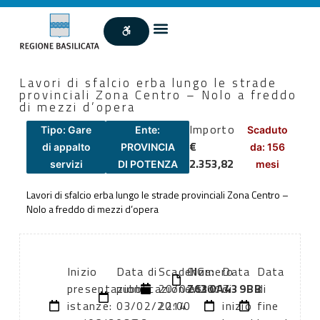
Lavori di sfalcio erba lungo le strade
provinciali Zona Centro – Nolo a freddo
di mezzi d’opera
Importo
Tipo: Gare
Ente:
Scaduto
€
di appalto
PROVINCIA
da: 156
2.353,82
servizi
DI POTENZA
mesi
Lavori di sfalcio erba lungo le strade provinciali Zona Centro –
Nolo a freddo di mezzi d’opera
Inizio
Data di
Scadenza:
CIG:
Numero
Data
Data
presentazione
pubblicazione:
20/07/2013
Z630A439BB
atto:
di
di
istanze:
03/02/2014
22:00
inizio
fine