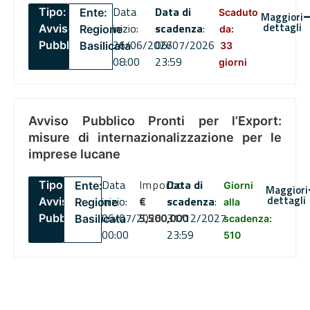
Data
Data di
Tipo:
Ente:
Scaduto
Maggiori
dettagli
inizio:
scadenza
:
Avviso
Regione
da:
26/06/2026
06/07/2026
Pubblico
Basilicata
33
08:00
23:59
giorni
Avviso Pubblico Pronti per l’Export:
misure di internazionalizzazione per le
imprese lucane
Data
Importo
Data di
Tipo:
Ente:
Giorni
Maggiori
dettagli
inizio:
€
scadenza
:
Avviso
Regione
alla
06/07/2026
5,500,000
31/12/2027
Pubblico
Basilicata
scadenza:
00:00
23:59
510