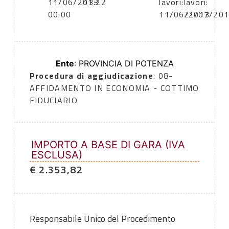
11/06/2013
13:22
lavori:
lavori:
00:00
11/06/2013
21/07/20
Ente
: PROVINCIA DI POTENZA
Procedura di aggiudicazione
: 08-
AFFIDAMENTO IN ECONOMIA - COTTIMO
FIDUCIARIO
IMPORTO A BASE DI GARA (IVA
ESCLUSA)
€ 2.353,82
Responsabile Unico del Procedimento