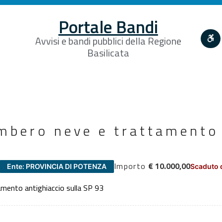
Portale Bandi
Avvisi e bandi pubblici della Regione
Basilicata
ombero neve e trattamento
Importo
€ 10.000,00
Ente: PROVINCIA DI POTENZA
Scaduto 
amento antighiaccio sulla SP 93