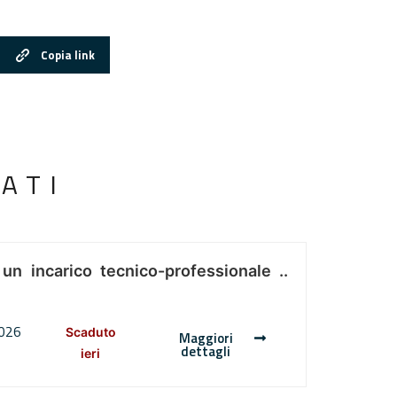
Copia link
ATI
 un incarico tecnico-professionale ..
2026
Scaduto
Maggiori
dettagli
ieri