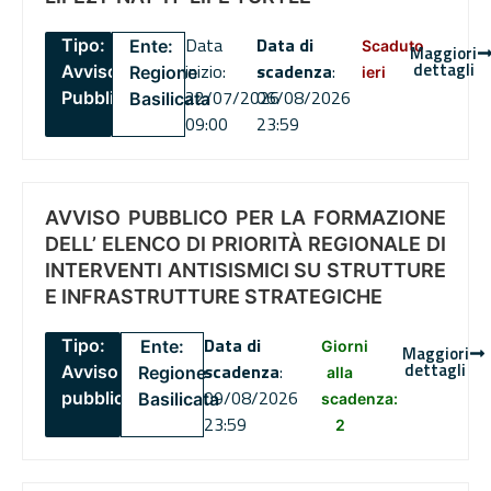
Data
Data di
Tipo:
Ente:
Scaduto
Maggiori
dettagli
inizio:
scadenza
:
Avviso
Regione
ieri
22/07/2026
06/08/2026
Pubblico
Basilicata
09:00
23:59
AVVISO PUBBLICO PER LA FORMAZIONE
DELL’ ELENCO DI PRIORITÀ REGIONALE DI
INTERVENTI ANTISISMICI SU STRUTTURE
E INFRASTRUTTURE STRATEGICHE
Data di
Tipo:
Ente:
Giorni
Maggiori
dettagli
scadenza
:
Avviso
Regione
alla
09/08/2026
pubblico
Basilicata
scadenza:
23:59
2