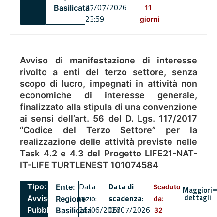
27/07/2026
Basilicata
11
23:59
giorni
Avviso di manifestazione di interesse
rivolto a enti del terzo settore, senza
scopo di lucro, impegnati in attività non
economiche di interesse generale,
finalizzato alla stipula di una convenzione
ai sensi dell’art. 56 del D. Lgs. 117/2017
“Codice del Terzo Settore” per la
realizzazione delle attività previste nelle
Task 4.2 e 4.3 del Progetto LIFE21-NAT-
IT-LIFE TURTLENEST 101074584
Data
Data di
Tipo:
Ente:
Scaduto
Maggiori
dettagli
inizio:
scadenza
:
Avviso
Regione
da:
26/06/2026
06/07/2026
Pubblico
Basilicata
32