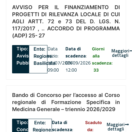
AVVISO PER IL FINANZIAMENTO DI
PROGETTI DI RILEVANZA LOCALE DI CUI
AGLI ARTT. 72 e 73 DEL D. LGS. N.
117/2017 , .. ACCORDO DI PROGRAMMA
(ADP) 25- 27
Data
Data di
Tipo:
Ente:
Giorni
Maggiori
dettagli
inizio:
scadenza
:
Avviso
Regione
alla
16/07/2026
09/09/2026
Pubblico
Basilicata
scadenza:
09:00
12:00
33
Bando di Concorso per l’accesso al Corso
regionale di Formazione Specifica in
Medicina Generale – triennio 2026/2029
Data di
Tipo:
Ente:
Scaduto
Maggiori
dettagli
scadenza
:
Concorsi
Regione
da: