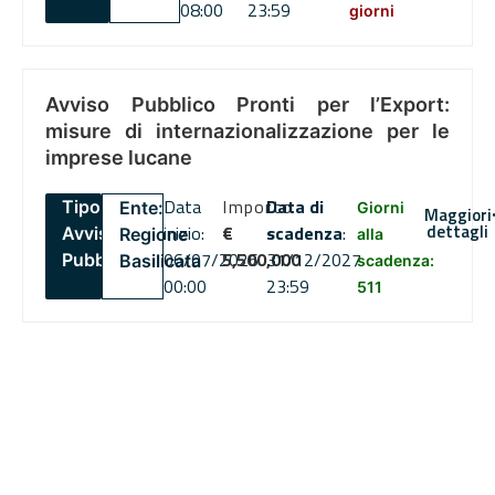
08:00
23:59
giorni
Avviso Pubblico Pronti per l’Export:
misure di internazionalizzazione per le
imprese lucane
Data
Importo
Data di
Tipo:
Ente:
Giorni
Maggiori
dettagli
inizio:
€
scadenza
:
Avviso
Regione
alla
06/07/2026
5,500,000
31/12/2027
Pubblico
Basilicata
scadenza:
00:00
23:59
511