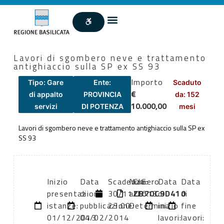
Lavori di sgombero neve e trattamento
antighiaccio sulla SP ex SS 93
Importo
Tipo: Gare
Ente:
Scaduto
€
di appalto
PROVINCIA
da: 152
10.000,00
servizi
DI POTENZA
mesi
Lavori di sgombero neve e trattamento antighiaccio sulla SP ex
SS 93
Inizio
Data
Scadenza:
Numero
CIG:
Data
Data
presentazione
di
30/11/2013
atto:
ZB70C9D410
di
di
istanze:
pubblicazione:
23:00
Determina
inizio
fine
01/12/2013
04/02/2014
lavori:
lavori: