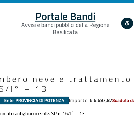
Portale Bandi
Avvisi e bandi pubblici della Regione
Basilicata
ombero neve e trattamento
16/I° – 13
Importo
€ 6.697,87
Ente: PROVINCIA DI POTENZA
Scaduto da
mento antighiaccio sulle. SP n. 16/I° – 13