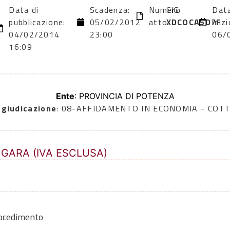
Data di
Scadenza:
Numero
CIG:
Data
pubblicazione:
05/02/2012
atto:
XDCOCA5D7F
inizi
04/02/2014
23:00
06/
16:09
Ente
: PROVINCIA DI POTENZA
ggiudicazione
: 08-AFFIDAMENTO IN ECONOMIA - COTT
 GARA (IVA ESCLUSA)
rocedimento