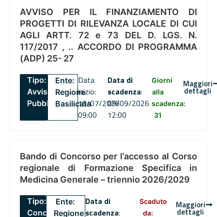
AVVISO PER IL FINANZIAMENTO DI
PROGETTI DI RILEVANZA LOCALE DI CUI
AGLI ARTT. 72 e 73 DEL D. LGS. N.
117/2017 , .. ACCORDO DI PROGRAMMA
(ADP) 25- 27
Data
Data di
Tipo:
Ente:
Giorni
Maggiori
dettagli
inizio:
scadenza
:
Avviso
Regione
alla
16/07/2026
09/09/2026
Pubblico
Basilicata
scadenza:
09:00
12:00
31
Bando di Concorso per l’accesso al Corso
regionale di Formazione Specifica in
Medicina Generale – triennio 2026/2029
Data di
Tipo:
Ente:
Scaduto
Maggiori
dettagli
scadenza
:
Concorsi
Regione
da: