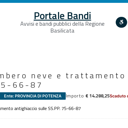
Portale Bandi
Avvisi e bandi pubblici della Regione
Basilicata
ombero neve e trattamento
 75-66-87
Importo
€ 14.288,25
Ente: PROVINCIA DI POTENZA
Scaduto 
amento antighiaccio sulle SS.PP. 75-66-87