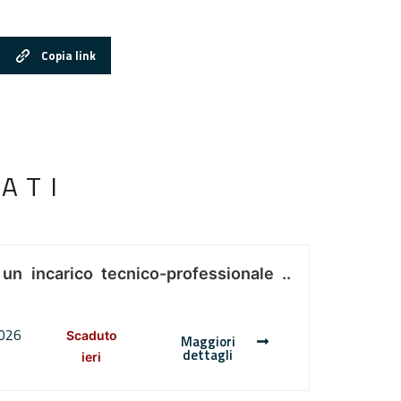
Copia link
ATI
 un incarico tecnico-professionale ..
2026
Scaduto
Maggiori
dettagli
ieri