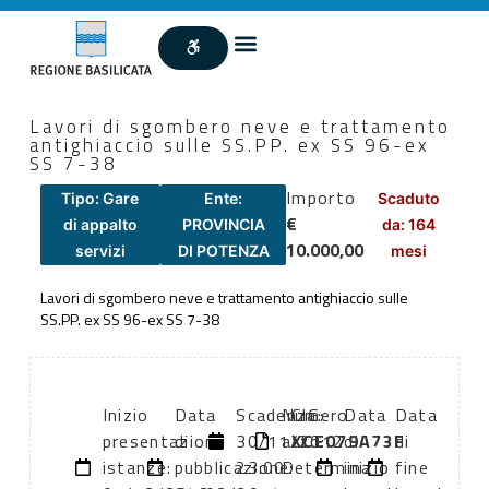
Lavori di sgombero neve e trattamento
antighiaccio sulle SS.PP. ex SS 96-ex
SS 7-38
Importo
Tipo: Gare
Ente:
Scaduto
€
di appalto
PROVINCIA
da: 164
10.000,00
servizi
DI POTENZA
mesi
Lavori di sgombero neve e trattamento antighiaccio sulle
SS.PP. ex SS 96-ex SS 7-38
Inizio
Data
Scadenza:
Numero
CIG:
Data
Data
presentazione
di
30/11/2012
atto:
XCE079A73F
di
di
istanze:
pubblicazione:
23:00
Determina
inizio
fine