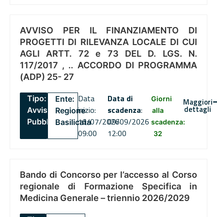
AVVISO PER IL FINANZIAMENTO DI
PROGETTI DI RILEVANZA LOCALE DI CUI
AGLI ARTT. 72 e 73 DEL D. LGS. N.
117/2017 , .. ACCORDO DI PROGRAMMA
(ADP) 25- 27
Data
Data di
Tipo:
Ente:
Giorni
Maggiori
dettagli
inizio:
scadenza
:
Avviso
Regione
alla
16/07/2026
09/09/2026
Pubblico
Basilicata
scadenza:
09:00
12:00
32
Bando di Concorso per l’accesso al Corso
regionale di Formazione Specifica in
Medicina Generale – triennio 2026/2029