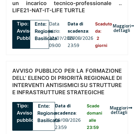
un incarico tecnico-professionale ..
LIFE21-NAT-IT-LIFE TURTLE
Data
Data di
Tipo:
Ente:
Scaduto
Maggiori
dettagli
inizio:
scadenza
:
Avviso
Regione
da:
22/07/2026
06/08/2026
Pubblico
Basilicata
2
09:00
23:59
giorni
AVVISO PUBBLICO PER LA FORMAZIONE
DELL’ ELENCO DI PRIORITÀ REGIONALE DI
INTERVENTI ANTISISMICI SU STRUTTURE
E INFRASTRUTTURE STRATEGICHE
Data di
Tipo:
Ente:
Scade
Maggiori
dettagli
scadenza
:
Avviso
Regione
domani
09/08/2026
pubblico
Basilicata
alle
23:59
23:59