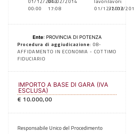
01/12/2012
04/02/2014
lavori:
lavori:
00:00
17:08
01/12/2012
31/03/20
Ente
: PROVINCIA DI POTENZA
Procedura di aggiudicazione
: 08-
AFFIDAMENTO IN ECONOMIA - COTTIMO
FIDUCIARIO
IMPORTO A BASE DI GARA (IVA
ESCLUSA)
€ 10.000,00
Responsabile Unico del Procedimento