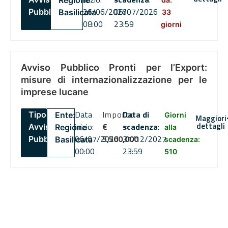
Regione
26/06/2026
06/07/2026
Pubblico
Basilicata
33
08:00
23:59
giorni
Avviso Pubblico Pronti per l’Export:
misure di internazionalizzazione per le
imprese lucane
Data
Importo
Data di
Tipo:
Ente:
Giorni
Maggiori
dettagli
inizio:
€
scadenza
:
Avviso
Regione
alla
06/07/2026
5,500,000
31/12/2027
Pubblico
Basilicata
scadenza:
00:00
23:59
510