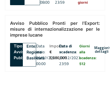
08:00
23:59
giorni
Avviso Pubblico Pronti per l’Export:
misure di internazionalizzazione per le
imprese lucane
Data
Importo
Data di
Tipo:
Ente:
Giorni
Maggiori
dettagli
inizio:
€
scadenza
:
Avviso
Regione
alla
06/07/2026
5,500,000
31/12/2027
Pubblico
Basilicata
scadenza:
00:00
23:59
512