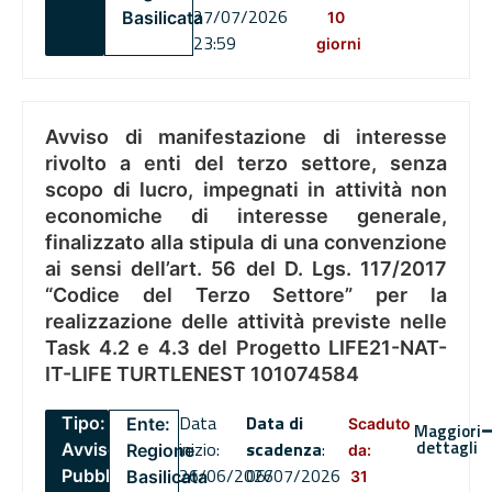
27/07/2026
Basilicata
10
23:59
giorni
Avviso di manifestazione di interesse
rivolto a enti del terzo settore, senza
scopo di lucro, impegnati in attività non
economiche di interesse generale,
finalizzato alla stipula di una convenzione
ai sensi dell’art. 56 del D. Lgs. 117/2017
“Codice del Terzo Settore” per la
realizzazione delle attività previste nelle
Task 4.2 e 4.3 del Progetto LIFE21-NAT-
IT-LIFE TURTLENEST 101074584
Data
Data di
Tipo:
Ente:
Scaduto
Maggiori
dettagli
inizio:
scadenza
:
Avviso
Regione
da:
26/06/2026
06/07/2026
Pubblico
Basilicata
31