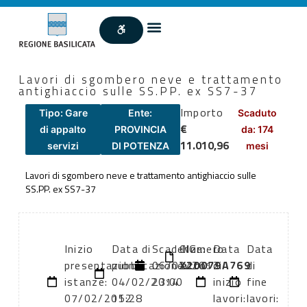
Lavori di sgombero neve e trattamento
antighiaccio sulle SS.PP. ex SS7-37
Importo
Tipo: Gare
Ente:
Scaduto
€
di appalto
PROVINCIA
da: 174
11.010,96
servizi
DI POTENZA
mesi
Lavori di sgombero neve e trattamento antighiaccio sulle
SS.PP. ex SS7-37
Inizio
Data di
Scadenza:
CIG:
Numero
Data
Data
presentazione
pubblicazione:
06/02/2012
X20079A769
atto:
di
di
istanze:
04/02/2014
23:00
inizio
fine
07/02/2012
15:28
lavori:
lavori: