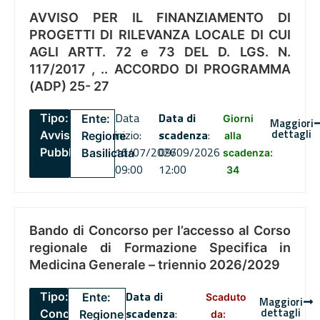
AVVISO PER IL FINANZIAMENTO DI
PROGETTI DI RILEVANZA LOCALE DI CUI
AGLI ARTT. 72 e 73 DEL D. LGS. N.
117/2017 , .. ACCORDO DI PROGRAMMA
(ADP) 25- 27
Data
Data di
Tipo:
Ente:
Giorni
Maggiori
dettagli
inizio:
scadenza
:
Avviso
Regione
alla
16/07/2026
09/09/2026
Pubblico
Basilicata
scadenza:
09:00
12:00
34
Bando di Concorso per l’accesso al Corso
regionale di Formazione Specifica in
Medicina Generale – triennio 2026/2029
Data di
Tipo:
Ente:
Scaduto
Maggiori
dettagli
scadenza
:
Concorsi
Regione
da: