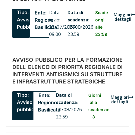
Data
Data di
Tipo:
Ente:
Scade
Maggiori
dettagli
inizio:
scadenza
:
Avviso
Regione
oggi
22/07/2026
06/08/2026
Pubblico
Basilicata
alle
09:00
23:59
23:59
AVVISO PUBBLICO PER LA FORMAZIONE
DELL’ ELENCO DI PRIORITÀ REGIONALE DI
INTERVENTI ANTISISMICI SU STRUTTURE
E INFRASTRUTTURE STRATEGICHE
Data di
Tipo:
Ente:
Giorni
Maggiori
dettagli
scadenza
:
Avviso
Regione
alla
09/08/2026
pubblico
Basilicata
scadenza:
23:59
3