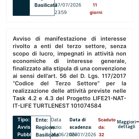
27/07/2026
Basilicata
11
23:59
giorni
Avviso di manifestazione di interesse
rivolto a enti del terzo settore, senza
scopo di lucro, impegnati in attività non
economiche di interesse generale,
finalizzato alla stipula di una convenzione
ai sensi dell’art. 56 del D. Lgs. 117/2017
“Codice del Terzo Settore” per la
realizzazione delle attività previste nelle
Task 4.2 e 4.3 del Progetto LIFE21-NAT-
IT-LIFE TURTLENEST 101074584
Data
Data di
Tipo:
Ente:
Scaduto
Maggiori
dettagli
inizio:
scadenza
:
Avviso
Regione
da:
26/06/2026
06/07/2026
Pubblico
Basilicata
32