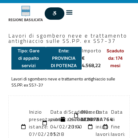
Lavori di sgombero neve e trattamento
antighiaccio sulle SS.PP. ex SS7-37
Importo
Tipo: Gare
Ente:
Scaduto
€
di appalto
PROVINCIA
da: 174
4.568,22
servizi
DI POTENZA
mesi
Lavori di sgombero neve e trattamento antighiaccio sulle
SS.PP. ex SS7-37
Inizio
Data di
Scadenza:
CIG:
Numero
Data
Data
presentazione
pubblicazione:
06/02/2012
XE8079A764
atto:
di
di
istanze:
04/02/2014
23:00
inizio
fine
07/02/2012
15:18
lavori:
lavori: