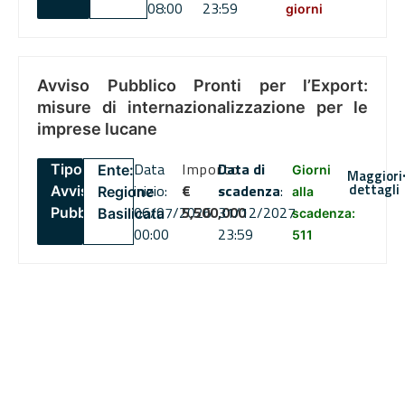
08:00
23:59
giorni
Avviso Pubblico Pronti per l’Export:
misure di internazionalizzazione per le
imprese lucane
Data
Importo
Data di
Tipo:
Ente:
Giorni
Maggiori
dettagli
inizio:
€
scadenza
:
Avviso
Regione
alla
06/07/2026
5,500,000
31/12/2027
Pubblico
Basilicata
scadenza:
00:00
23:59
511