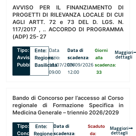
AVVISO PER IL FINANZIAMENTO DI
PROGETTI DI RILEVANZA LOCALE DI CUI
AGLI ARTT. 72 e 73 DEL D. LGS. N.
117/2017 , .. ACCORDO DI PROGRAMMA
(ADP) 25- 27
Data
Data di
Tipo:
Ente:
Giorni
Maggiori
dettagli
inizio:
scadenza
:
Avviso
Regione
alla
16/07/2026
09/09/2026
Pubblico
Basilicata
scadenza:
09:00
12:00
33
Bando di Concorso per l’accesso al Corso
regionale di Formazione Specifica in
Medicina Generale – triennio 2026/2029
Data di
Tipo:
Ente:
Scaduto
Maggiori
dettagli
scadenza
:
Concorsi
Regione
da: