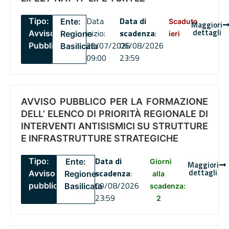
Data
Data di
Tipo:
Ente:
Scaduto
Maggiori
dettagli
inizio:
scadenza
:
Avviso
Regione
ieri
22/07/2026
06/08/2026
Pubblico
Basilicata
09:00
23:59
AVVISO PUBBLICO PER LA FORMAZIONE
DELL’ ELENCO DI PRIORITÀ REGIONALE DI
INTERVENTI ANTISISMICI SU STRUTTURE
E INFRASTRUTTURE STRATEGICHE
Data di
Tipo:
Ente:
Giorni
Maggiori
dettagli
scadenza
:
Avviso
Regione
alla
09/08/2026
pubblico
Basilicata
scadenza:
23:59
2