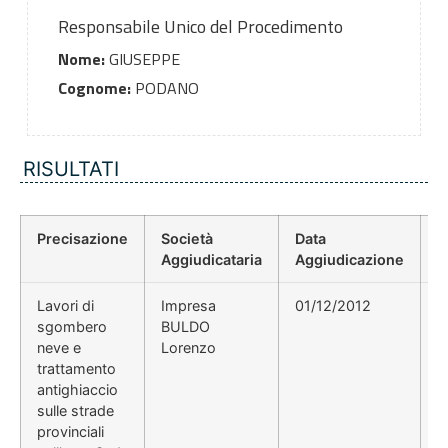
Responsabile Unico del Procedimento
Nome:
GIUSEPPE
Cognome:
PODANO
RISULTATI
Precisazione
Società
Data
P
Aggiudicataria
Aggiudicazione
D
Lavori di
Impresa
01/12/2012
2
sgombero
BULDO
neve e
Lorenzo
trattamento
antighiaccio
sulle strade
provinciali