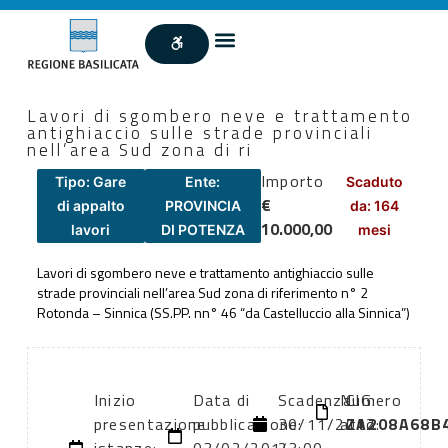
Lavori di sgombero neve e trattamento
antighiaccio sulle strade provinciali
nell’area Sud zona di ri
Importo
Tipo: Gare
Ente:
Scaduto
€
di appalto
PROVINCIA
da: 164
10.000,00
lavori
DI POTENZA
mesi
Lavori di sgombero neve e trattamento antighiaccio sulle
strade provinciali nell’area Sud zona di riferimento n° 2
Rotonda – Sinnica (SS.PP. nn° 46 “da Castelluccio alla Sinnica”)
Inizio
Data di
Scadenza:
Numero
CIG:
presentazione
pubblicazione:
30/11/2012
atto:
ZA208A68B