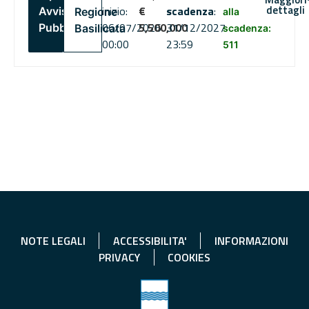
dettagli
inizio:
€
scadenza
:
Avviso
Regione
alla
06/07/2026
5,500,000
31/12/2027
Pubblico
Basilicata
scadenza:
00:00
23:59
511
NOTE LEGALI
ACCESSIBILITA'
INFORMAZIONI
PRIVACY
COOKIES