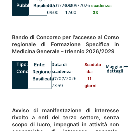
16/07/2026
09/09/2026
Pubblico
Basilicata
scadenza:
09:00
12:00
33
Bando di Concorso per l’accesso al Corso
regionale di Formazione Specifica in
Medicina Generale – triennio 2026/2029
Data di
Tipo:
Ente:
Scaduto
Maggiori
dettagli
scadenza
:
Concorsi
Regione
da:
27/07/2026
Basilicata
11
23:59
giorni
Avviso di manifestazione di interesse
rivolto a enti del terzo settore, senza
scopo di lucro, impegnati in attività non