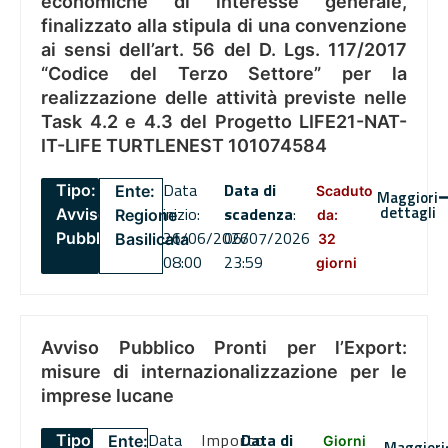
economiche di interesse generale,
finalizzato alla stipula di una convenzione
ai sensi dell’art. 56 del D. Lgs. 117/2017
“Codice del Terzo Settore” per la
realizzazione delle attività previste nelle
Task 4.2 e 4.3 del Progetto LIFE21-NAT-
IT-LIFE TURTLENEST 101074584
Data
Data di
Tipo:
Ente:
Scaduto
Maggiori
dettagli
inizio:
scadenza
:
Avviso
Regione
da:
26/06/2026
06/07/2026
Pubblico
Basilicata
32
08:00
23:59
giorni
Avviso Pubblico Pronti per l’Export:
misure di internazionalizzazione per le
imprese lucane
Data
Importo
Data di
Tipo:
Ente:
Giorni
Maggiori