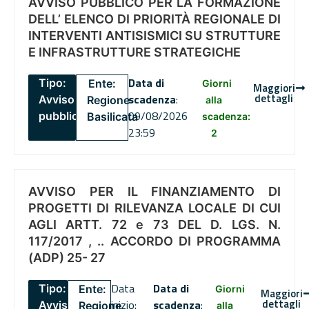
AVVISO PUBBLICO PER LA FORMAZIONE
DELL’ ELENCO DI PRIORITÀ REGIONALE DI
INTERVENTI ANTISISMICI SU STRUTTURE
E INFRASTRUTTURE STRATEGICHE
Data di
Tipo:
Ente:
Giorni
Maggiori
dettagli
scadenza
:
Avviso
Regione
alla
09/08/2026
pubblico
Basilicata
scadenza:
23:59
2
AVVISO PER IL FINANZIAMENTO DI
PROGETTI DI RILEVANZA LOCALE DI CUI
AGLI ARTT. 72 e 73 DEL D. LGS. N.
117/2017 , .. ACCORDO DI PROGRAMMA
(ADP) 25- 27
Data
Data di
Tipo:
Ente:
Giorni
Maggiori
dettagli
inizio:
scadenza
:
Avviso
Regione
alla