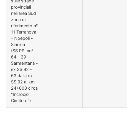
sulle strade
provinciali
nell'area Sud
zona di
riferimento n°
11 Terranova
- Noepoli -
Sinnica
(SS.PP. nn°
64 - 29 -
Sarmentana -
ex SS 92 -
63 dalla ex
SS 92 al km
24+000 circa
"Incrocio
Cimitero")