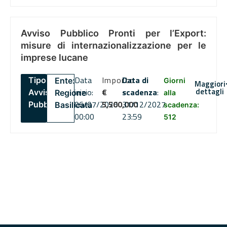
Avviso Pubblico Pronti per l’Export:
misure di internazionalizzazione per le
imprese lucane
Data
Importo
Data di
Tipo:
Ente:
Giorni
Maggiori
dettagli
inizio:
€
scadenza
:
Avviso
Regione
alla
06/07/2026
5,500,000
31/12/2027
Pubblico
Basilicata
scadenza:
00:00
23:59
512