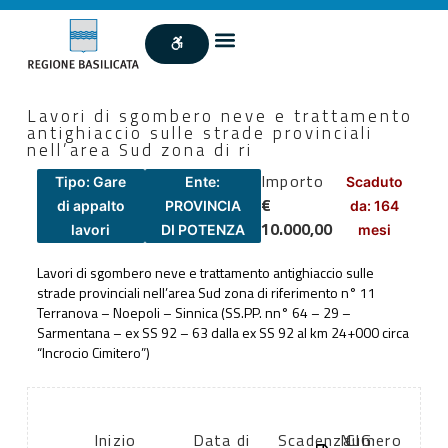
Lavori di sgombero neve e trattamento
antighiaccio sulle strade provinciali
nell’area Sud zona di ri
Importo
Tipo: Gare
Ente:
Scaduto
€
di appalto
PROVINCIA
da: 164
10.000,00
lavori
DI POTENZA
mesi
Lavori di sgombero neve e trattamento antighiaccio sulle
strade provinciali nell’area Sud zona di riferimento n° 11
Terranova – Noepoli – Sinnica (SS.PP. nn° 64 – 29 –
Sarmentana – ex SS 92 – 63 dalla ex SS 92 al km 24+000 circa
“Incrocio Cimitero”)
Inizio
Data di
Scadenza:
Numero
CIG: