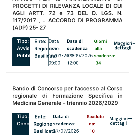
PROGETTI DI RILEVANZA LOCALE DI CUI
AGLI ARTT. 72 e 73 DEL D. LGS. N.
117/2017 , .. ACCORDO DI PROGRAMMA
(ADP) 25- 27
Data
Data di
Tipo:
Ente:
Giorni
Maggiori
dettagli
inizio:
scadenza
:
Avviso
Regione
alla
16/07/2026
09/09/2026
Pubblico
Basilicata
scadenza:
09:00
12:00
34
Bando di Concorso per l’accesso al Corso
regionale di Formazione Specifica in
Medicina Generale – triennio 2026/2029
Data di
Tipo:
Ente:
Scaduto
Maggiori
dettagli
scadenza
:
Concorsi
Regione
da:
27/07/2026
Basilicata
10