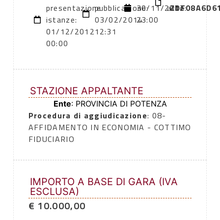
presentazione
pubblicazione:
30/11/2012
atto:
ZDF08A6D6
istanze:
03/02/2014
23:00
01/12/2012
12:31
00:00
STAZIONE APPALTANTE
Ente
: PROVINCIA DI POTENZA
Procedura di aggiudicazione
: 08-
AFFIDAMENTO IN ECONOMIA - COTTIMO
FIDUCIARIO
IMPORTO A BASE DI GARA (IVA
ESCLUSA)
€ 10.000,00