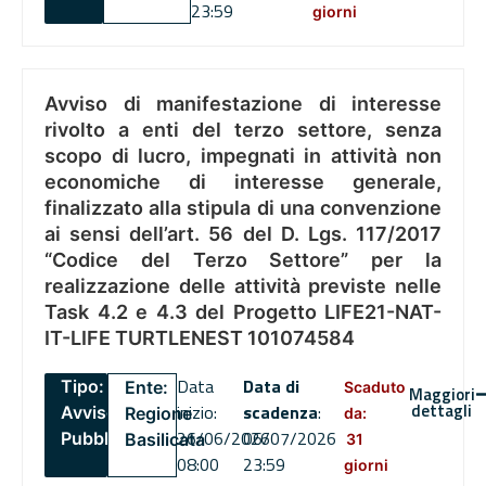
23:59
giorni
Avviso di manifestazione di interesse
rivolto a enti del terzo settore, senza
scopo di lucro, impegnati in attività non
economiche di interesse generale,
finalizzato alla stipula di una convenzione
ai sensi dell’art. 56 del D. Lgs. 117/2017
“Codice del Terzo Settore” per la
realizzazione delle attività previste nelle
Task 4.2 e 4.3 del Progetto LIFE21-NAT-
IT-LIFE TURTLENEST 101074584
Data
Data di
Tipo:
Ente:
Scaduto
Maggiori
dettagli
inizio:
scadenza
:
Avviso
Regione
da:
26/06/2026
06/07/2026
Pubblico
Basilicata
31
08:00
23:59
giorni