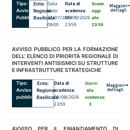
Data
Data di
Tipo:
Ente:
Scade
Maggiori
dettagli
inizio:
scadenza
:
Avviso
Regione
oggi
22/07/2026
06/08/2026
Pubblico
Basilicata
alle
09:00
23:59
23:59
AVVISO PUBBLICO PER LA FORMAZIONE
DELL’ ELENCO DI PRIORITÀ REGIONALE DI
INTERVENTI ANTISISMICI SU STRUTTURE
E INFRASTRUTTURE STRATEGICHE
Data di
Tipo:
Ente:
Giorni
Maggiori
dettagli
scadenza
:
Avviso
Regione
alla
09/08/2026
pubblico
Basilicata
scadenza:
23:59
3
AVVISO PER IL FINANZIAMENTO DI