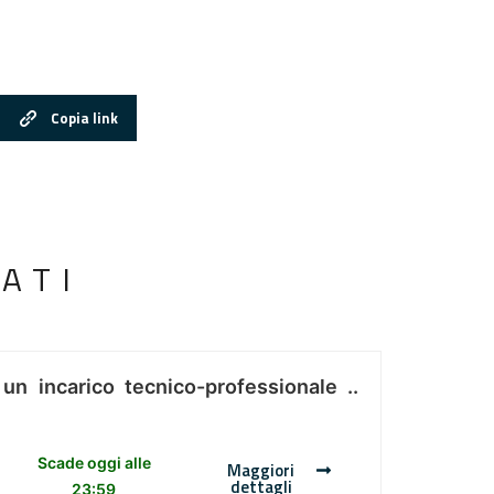
Copia link
ATI
 un incarico tecnico-professionale ..
Scade oggi alle
Maggiori
dettagli
23:59