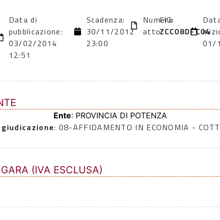
Data di
Scadenza:
Numero
CIG:
Data
pubblicazione:
30/11/2012
atto:
ZCC08DFC04
inizi
03/02/2014
23:00
01/
12:51
NTE
Ente
: PROVINCIA DI POTENZA
ggiudicazione
: 08-AFFIDAMENTO IN ECONOMIA - COTT
 GARA (IVA ESCLUSA)