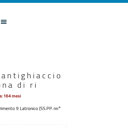
 antighiaccio
ona di ri
a: 164 mesi
ferimento 9 Latronico (SS.PP. nn°