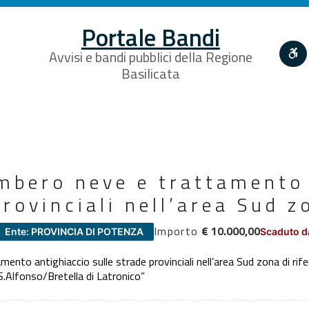
Portale Bandi
Avvisi e bandi pubblici della Regione
Basilicata
ombero neve e trattamento
provinciali nell’area Sud z
Importo
€ 10.000,00
Ente: PROVINCIA DI POTENZA
Scaduto d
ento antighiaccio sulle strade provinciali nell’area Sud zona di ri
/S.Alfonso/Bretella di Latronico”