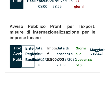
26/06/2026
06/07/2026
Pubblico
Basilicata
33
08:00
23:59
giorni
Avviso Pubblico Pronti per l’Export:
misure di internazionalizzazione per le
imprese lucane
Data
Importo
Data di
Tipo:
Ente:
Giorni
Maggiori
dettagli
inizio:
€
scadenza
:
Avviso
Regione
alla
06/07/2026
5,500,000
31/12/2027
Pubblico
Basilicata
scadenza:
00:00
23:59
510