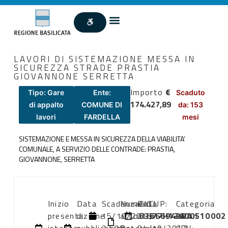
LAVORI DI SISTEMAZIONE MESSA IN
SICUREZZA STRADE PRASTIA
GIOVANNONE SERRETTA
Importo
€
Tipo: Gare
Ente:
Scaduto
174.427,89
di appalto
COMUNE DI
da: 153
lavori
FARDELLA
mesi
SISTEMAZIONE E MESSA IN SICUREZZA DELLA VIABILITA’
COMUNALE, A SERVIZIO DELLE CONTRADE: PRASTIA,
GIOVANNONE, SERRETTA
Inizio
Data
Scadenza:
Numero
Data
CIG:
CUP:
Categoria
presentazione
di
15/10/2013
atto:
atto:
53566943BA
J77H13000510002
lavori