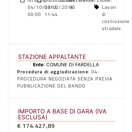
istanze:
pubblicazione:
22:00
Determina
04/10/2013
CPV:
04/10/2013
03/02/2014
95
Lavori
00:00
11:44
di
costruzione
stradale
STAZIONE APPALTANTE
Ente
: COMUNE DI FARDELLA
Procedura di aggiudicazione
: 04-
PROCEDURA NEGOZIATA SENZA PREVIA
PUBBLICAZIONE DEL BANDO
IMPORTO A BASE DI GARA (IVA
ESCLUSA)
€ 174.427,89