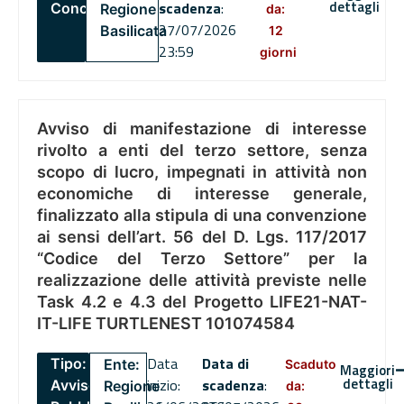
dettagli
scadenza
:
Concorsi
Regione
da:
27/07/2026
Basilicata
12
23:59
giorni
Avviso di manifestazione di interesse
rivolto a enti del terzo settore, senza
scopo di lucro, impegnati in attività non
economiche di interesse generale,
finalizzato alla stipula di una convenzione
ai sensi dell’art. 56 del D. Lgs. 117/2017
“Codice del Terzo Settore” per la
realizzazione delle attività previste nelle
Task 4.2 e 4.3 del Progetto LIFE21-NAT-
IT-LIFE TURTLENEST 101074584
Data
Data di
Tipo:
Ente:
Scaduto
Maggiori
dettagli
inizio:
scadenza
:
Avviso
Regione
da: