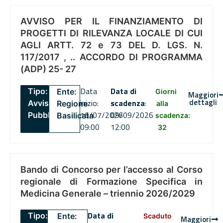
AVVISO PER IL FINANZIAMENTO DI
PROGETTI DI RILEVANZA LOCALE DI CUI
AGLI ARTT. 72 e 73 DEL D. LGS. N.
117/2017 , .. ACCORDO DI PROGRAMMA
(ADP) 25- 27
Data
Data di
Tipo:
Ente:
Giorni
Maggiori
dettagli
inizio:
scadenza
:
Avviso
Regione
alla
16/07/2026
09/09/2026
Pubblico
Basilicata
scadenza:
09:00
12:00
32
Bando di Concorso per l’accesso al Corso
regionale di Formazione Specifica in
Medicina Generale – triennio 2026/2029
Data di
Tipo:
Ente:
Scaduto
Maggiori