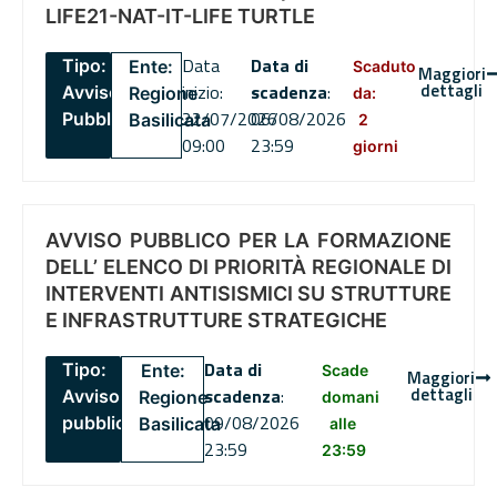
LIFE21-NAT-IT-LIFE TURTLE
Data
Data di
Tipo:
Ente:
Scaduto
Maggiori
dettagli
inizio:
scadenza
:
Avviso
Regione
da:
22/07/2026
06/08/2026
Pubblico
Basilicata
2
09:00
23:59
giorni
AVVISO PUBBLICO PER LA FORMAZIONE
DELL’ ELENCO DI PRIORITÀ REGIONALE DI
INTERVENTI ANTISISMICI SU STRUTTURE
E INFRASTRUTTURE STRATEGICHE
Data di
Tipo:
Ente:
Scade
Maggiori
dettagli
scadenza
:
Avviso
Regione
domani
09/08/2026
pubblico
Basilicata
alle
23:59
23:59