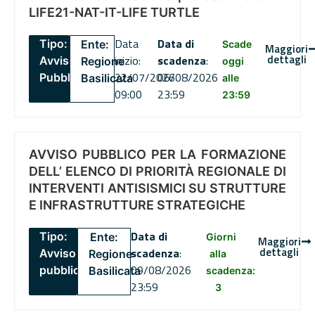
LIFE21-NAT-IT-LIFE TURTLE
Data
Data di
Tipo:
Ente:
Scade
Maggiori
dettagli
inizio:
scadenza
:
Avviso
Regione
oggi
22/07/2026
06/08/2026
Pubblico
Basilicata
alle
09:00
23:59
23:59
AVVISO PUBBLICO PER LA FORMAZIONE
DELL’ ELENCO DI PRIORITÀ REGIONALE DI
INTERVENTI ANTISISMICI SU STRUTTURE
E INFRASTRUTTURE STRATEGICHE
Data di
Tipo:
Ente:
Giorni
Maggiori
dettagli
scadenza
:
Avviso
Regione
alla
09/08/2026
pubblico
Basilicata
scadenza:
23:59
3