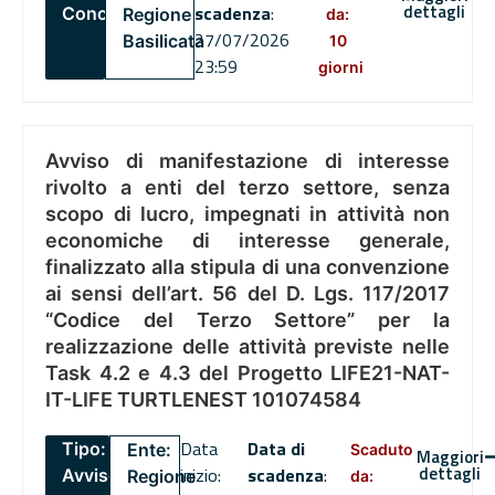
dettagli
scadenza
:
Concorsi
Regione
da:
27/07/2026
Basilicata
10
23:59
giorni
Avviso di manifestazione di interesse
rivolto a enti del terzo settore, senza
scopo di lucro, impegnati in attività non
economiche di interesse generale,
finalizzato alla stipula di una convenzione
ai sensi dell’art. 56 del D. Lgs. 117/2017
“Codice del Terzo Settore” per la
realizzazione delle attività previste nelle
Task 4.2 e 4.3 del Progetto LIFE21-NAT-
IT-LIFE TURTLENEST 101074584
Data
Data di
Tipo:
Ente:
Scaduto
Maggiori
dettagli
inizio:
scadenza
:
Avviso
Regione
da: