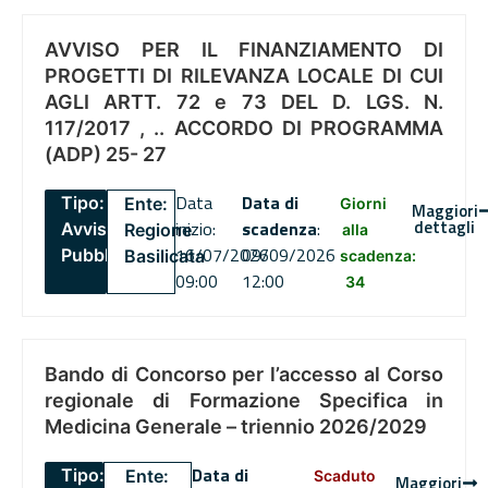
AVVISO PER IL FINANZIAMENTO DI
PROGETTI DI RILEVANZA LOCALE DI CUI
AGLI ARTT. 72 e 73 DEL D. LGS. N.
117/2017 , .. ACCORDO DI PROGRAMMA
(ADP) 25- 27
Data
Data di
Tipo:
Ente:
Giorni
Maggiori
dettagli
inizio:
scadenza
:
Avviso
Regione
alla
16/07/2026
09/09/2026
Pubblico
Basilicata
scadenza:
09:00
12:00
34
Bando di Concorso per l’accesso al Corso
regionale di Formazione Specifica in
Medicina Generale – triennio 2026/2029
Data di
Tipo:
Ente:
Scaduto
Maggiori