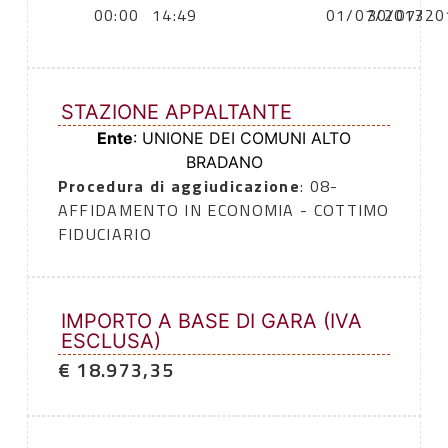
00:00
14:49
01/07/2013
30/07/20
STAZIONE APPALTANTE
Ente
: UNIONE DEI COMUNI ALTO
BRADANO
Procedura di aggiudicazione
: 08-
AFFIDAMENTO IN ECONOMIA - COTTIMO
FIDUCIARIO
IMPORTO A BASE DI GARA (IVA
ESCLUSA)
€ 18.973,35