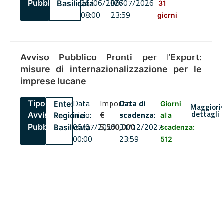
26/06/2026
06/07/2026
Pubblico
Basilicata
31
08:00
23:59
giorni
Avviso Pubblico Pronti per l’Export:
misure di internazionalizzazione per le
imprese lucane
Data
Importo
Data di
Tipo:
Ente:
Giorni
Maggiori
dettagli
inizio:
€
scadenza
:
Avviso
Regione
alla
06/07/2026
5,500,000
31/12/2027
Pubblico
Basilicata
scadenza:
00:00
23:59
512