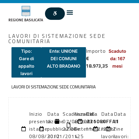
LAVORI DI SISTEMAZIONE SEDE
COMUNITARIA
Importo
Tipo:
Ente: UNIONE
Scaduto
€
Gare di
DEI COMUNI
da: 167
18.973,35
appalto
ALTO BRADANO
mesi
lavori
LAVORI DI SISTEMAZIONE SEDE COMUNITARIA
Inizio
Data
Scadenza:
Numero
Data
CIG:
Data
Data
presentazione
di
07/08/2012
atto:
atto:
Z31080FFA1
di
di
istanze:
pubblicazione:
22:00
Determina
11/12/2012
inizio
fine
08/08/2012
30/01/2014
125
lavori:
lavori: