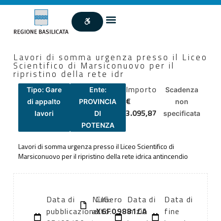
Lavori di somma urgenza presso il Liceo
Scientifico di Marsiconuovo per il
ripristino della rete idr
Importo
Tipo: Gare
Ente:
Scadenza
€
di appalto
PROVINCIA
non
3.095,87
lavori
DI
specificata
POTENZA
Lavori di somma urgenza presso il Liceo Scientifico di
Marsiconuovo per il ripristino della rete idrica antincendio
Data di
Numero
CIG:
Data di
Data di
pubblicazione:
atto:
X6F09881CA
inizio
fine