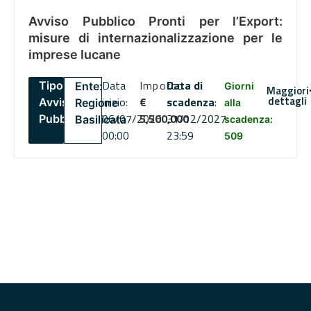
Avviso Pubblico Pronti per l’Export:
misure di internazionalizzazione per le
imprese lucane
Data
Importo
Data di
Tipo:
Ente:
Giorni
Maggiori
dettagli
inizio:
€
scadenza
:
Avviso
Regione
alla
06/07/2026
5,500,000
31/12/2027
Pubblico
Basilicata
scadenza:
00:00
23:59
509