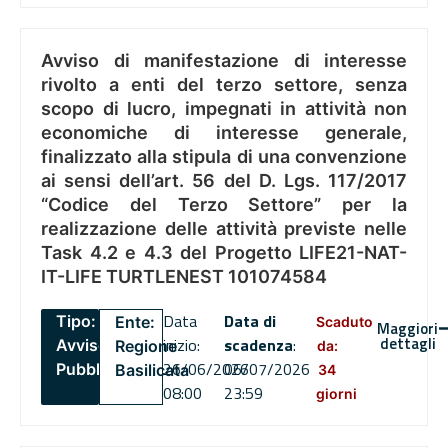
Avviso di manifestazione di interesse
rivolto a enti del terzo settore, senza
scopo di lucro, impegnati in attività non
economiche di interesse generale,
finalizzato alla stipula di una convenzione
ai sensi dell’art. 56 del D. Lgs. 117/2017
“Codice del Terzo Settore” per la
realizzazione delle attività previste nelle
Task 4.2 e 4.3 del Progetto LIFE21-NAT-
IT-LIFE TURTLENEST 101074584
Data
Data di
Tipo:
Ente:
Scaduto
Maggiori
dettagli
inizio:
scadenza
:
Avviso
Regione
da:
26/06/2026
06/07/2026
Pubblico
Basilicata
34
08:00
23:59
giorni