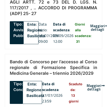
AGLI ARTT. 72 e 73 DEL D. LGS. N.
117/2017 , .. ACCORDO DI PROGRAMMA
(ADP) 25- 27
Data
Data di
Tipo:
Ente:
Giorni
Maggiori
dettagli
inizio:
scadenza
:
Avviso
Regione
alla
16/07/2026
09/09/2026
Pubblico
Basilicata
scadenza:
09:00
12:00
31
Bando di Concorso per l’accesso al Corso
regionale di Formazione Specifica in
Medicina Generale – triennio 2026/2029
Data di
Tipo:
Ente:
Scaduto
Maggiori
dettagli
scadenza
:
Concorsi
Regione
da:
27/07/2026
Basilicata
13
23:59
giorni