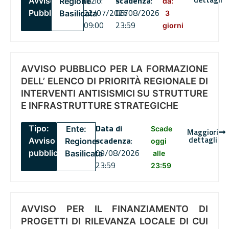
inizio:
scadenza
:
Avviso
Regione
da:
22/07/2026
06/08/2026
Pubblico
Basilicata
3
09:00
23:59
giorni
AVVISO PUBBLICO PER LA FORMAZIONE
DELL’ ELENCO DI PRIORITÀ REGIONALE DI
INTERVENTI ANTISISMICI SU STRUTTURE
E INFRASTRUTTURE STRATEGICHE
Data di
Tipo:
Ente:
Scade
Maggiori
dettagli
scadenza
:
Avviso
Regione
oggi
09/08/2026
pubblico
Basilicata
alle
23:59
23:59
AVVISO PER IL FINANZIAMENTO DI
PROGETTI DI RILEVANZA LOCALE DI CUI