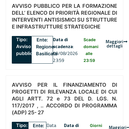
AVVISO PUBBLICO PER LA FORMAZIONE
DELL’ ELENCO DI PRIORITÀ REGIONALE DI
INTERVENTI ANTISISMICI SU STRUTTURE
E INFRASTRUTTURE STRATEGICHE
Data di
Tipo:
Ente:
Scade
Maggiori
dettagli
scadenza
:
Avviso
Regione
domani
09/08/2026
pubblico
Basilicata
alle
23:59
23:59
AVVISO PER IL FINANZIAMENTO DI
PROGETTI DI RILEVANZA LOCALE DI CUI
AGLI ARTT. 72 e 73 DEL D. LGS. N.
117/2017 , .. ACCORDO DI PROGRAMMA
(ADP) 25- 27
Data
Data di
Tipo:
Ente:
Giorni
Maggiori