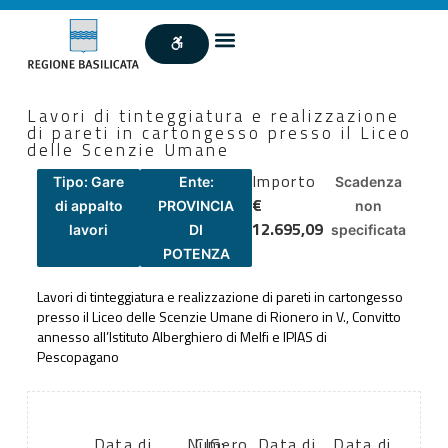
Lavori di tinteggiatura e realizzazione
di pareti in cartongesso presso il Liceo
delle Scenzie Umane
Importo
Tipo: Gare
Ente:
Scadenza
€
di appalto
PROVINCIA
non
12.695,09
lavori
DI
specificata
POTENZA
Lavori di tinteggiatura e realizzazione di pareti in cartongesso
presso il Liceo delle Scenzie Umane di Rionero in V., Convitto
annesso all’Istituto Alberghiero di Melfi e IPIAS di
Pescopagano
Data di
Numero
CIG:
Data di
Data di