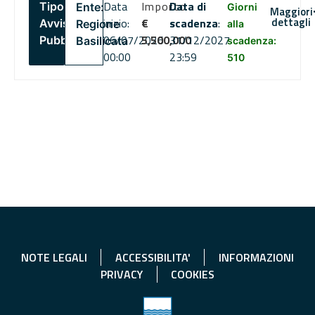
Data
Importo
Data di
Tipo:
Ente:
Giorni
Maggiori
dettagli
inizio:
€
scadenza
:
Avviso
Regione
alla
06/07/2026
5,500,000
31/12/2027
Pubblico
Basilicata
scadenza:
00:00
23:59
510
NOTE LEGALI
ACCESSIBILITA'
INFORMAZIONI
PRIVACY
COOKIES