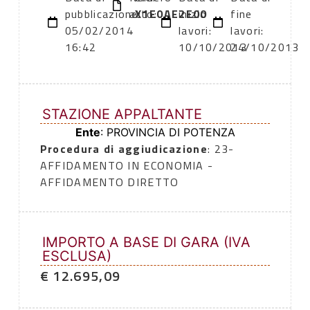
pubblicazione:
atto:
X1E0AE2E00
inizio
fine
05/02/2014
lavori:
lavori:
16:42
10/10/2013
24/10/2013
STAZIONE APPALTANTE
Ente
: PROVINCIA DI POTENZA
Procedura di aggiudicazione
: 23-
AFFIDAMENTO IN ECONOMIA -
AFFIDAMENTO DIRETTO
IMPORTO A BASE DI GARA (IVA
ESCLUSA)
€ 12.695,09