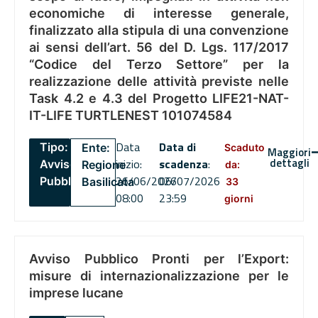
economiche di interesse generale,
finalizzato alla stipula di una convenzione
ai sensi dell’art. 56 del D. Lgs. 117/2017
“Codice del Terzo Settore” per la
realizzazione delle attività previste nelle
Task 4.2 e 4.3 del Progetto LIFE21-NAT-
IT-LIFE TURTLENEST 101074584
Data
Data di
Tipo:
Ente:
Scaduto
Maggiori
dettagli
inizio:
scadenza
:
Avviso
Regione
da:
26/06/2026
06/07/2026
Pubblico
Basilicata
33
08:00
23:59
giorni
Avviso Pubblico Pronti per l’Export:
misure di internazionalizzazione per le
imprese lucane