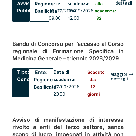
dettagli
inizio:
scadenza
:
Avviso
Regione
alla
16/07/2026
09/09/2026
Pubblico
Basilicata
scadenza:
09:00
12:00
32
Bando di Concorso per l’accesso al Corso
regionale di Formazione Specifica in
Medicina Generale – triennio 2026/2029
Data di
Tipo:
Ente:
Scaduto
Maggiori
dettagli
scadenza
:
Concorsi
Regione
da:
27/07/2026
Basilicata
12
23:59
giorni
Avviso di manifestazione di interesse
rivolto a enti del terzo settore, senza
scopo di lucro, impegnati in attività non