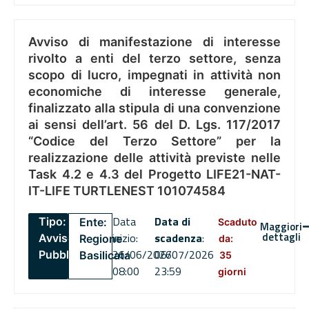
Avviso di manifestazione di interesse
rivolto a enti del terzo settore, senza
scopo di lucro, impegnati in attività non
economiche di interesse generale,
finalizzato alla stipula di una convenzione
ai sensi dell’art. 56 del D. Lgs. 117/2017
“Codice del Terzo Settore” per la
realizzazione delle attività previste nelle
Task 4.2 e 4.3 del Progetto LIFE21-NAT-
IT-LIFE TURTLENEST 101074584
Data
Data di
Tipo:
Ente:
Scaduto
Maggiori
dettagli
inizio:
scadenza
:
Avviso
Regione
da:
26/06/2026
06/07/2026
Pubblico
Basilicata
35
08:00
23:59
giorni