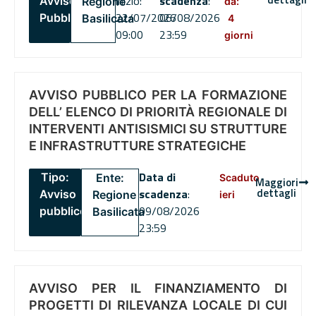
inizio:
scadenza
:
Avviso
Regione
da:
22/07/2026
06/08/2026
Pubblico
Basilicata
4
09:00
23:59
giorni
AVVISO PUBBLICO PER LA FORMAZIONE
DELL’ ELENCO DI PRIORITÀ REGIONALE DI
INTERVENTI ANTISISMICI SU STRUTTURE
E INFRASTRUTTURE STRATEGICHE
Data di
Tipo:
Ente:
Scaduto
Maggiori
dettagli
scadenza
:
Avviso
Regione
ieri
09/08/2026
pubblico
Basilicata
23:59
AVVISO PER IL FINANZIAMENTO DI
PROGETTI DI RILEVANZA LOCALE DI CUI