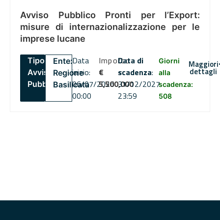
Avviso Pubblico Pronti per l’Export:
misure di internazionalizzazione per le
imprese lucane
Data
Importo
Data di
Tipo:
Ente:
Giorni
Maggiori
dettagli
inizio:
€
scadenza
:
Avviso
Regione
alla
06/07/2026
5,500,000
31/12/2027
Pubblico
Basilicata
scadenza:
00:00
23:59
508