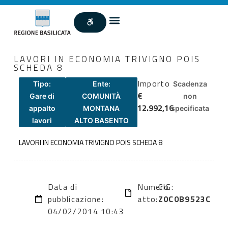
LAVORI IN ECONOMIA TRIVIGNO POIS
SCHEDA 8
Importo
Tipo:
Ente:
Scadenza
€
Gare di
COMUNITÀ
non
12.992,16
appalto
MONTANA
specificata
lavori
ALTO BASENTO
LAVORI IN ECONOMIA TRIVIGNO POIS SCHEDA 8
Data di
Numero
CIG:
pubblicazione:
atto:
Z0C0B9523C
04/02/2014 10:43