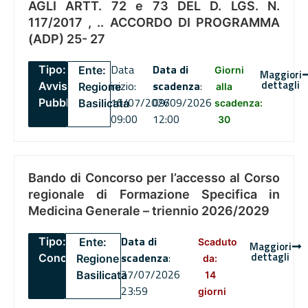
AGLI ARTT. 72 e 73 DEL D. LGS. N.
117/2017 , .. ACCORDO DI PROGRAMMA
(ADP) 25- 27
Data
Data di
Tipo:
Ente:
Giorni
Maggiori
dettagli
inizio:
scadenza
:
Avviso
Regione
alla
16/07/2026
09/09/2026
Pubblico
Basilicata
scadenza:
09:00
12:00
30
Bando di Concorso per l’accesso al Corso
regionale di Formazione Specifica in
Medicina Generale – triennio 2026/2029
Data di
Tipo:
Ente:
Scaduto
Maggiori
dettagli
scadenza
:
Concorsi
Regione
da:
27/07/2026
Basilicata
14
23:59
giorni