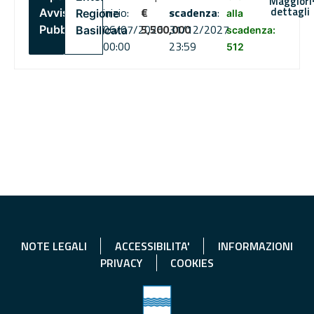
Maggiori
dettagli
inizio:
€
scadenza
:
Avviso
Regione
alla
06/07/2026
5,500,000
31/12/2027
Pubblico
Basilicata
scadenza:
00:00
23:59
512
NOTE LEGALI
ACCESSIBILITA'
INFORMAZIONI
PRIVACY
COOKIES