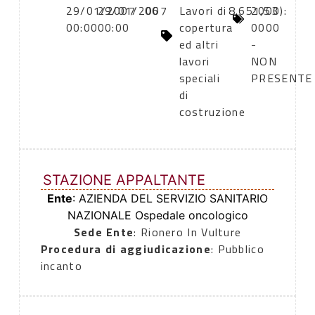
29/01/2007
29/01/2007
06
Lavori di
8.651,53
2000):
00:00
00:00
copertura
0000
ed altri
-
lavori
NON
speciali
PRESENTE
di
costruzione
STAZIONE APPALTANTE
Ente
: AZIENDA DEL SERVIZIO SANITARIO
NAZIONALE Ospedale oncologico
Sede Ente
: Rionero In Vulture
Procedura di aggiudicazione
: Pubblico
incanto