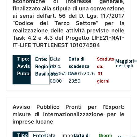
economiche di interesse generale,
finalizzato alla stipula di una convenzione
ai sensi dell’art. 56 del D. Lgs. 117/2017
“Codice del Terzo Settore” per la
realizzazione delle attività previste nelle
Task 4.2 e 4.3 del Progetto LIFE21-NAT-
IT-LIFE TURTLENEST 101074584
Data
Data di
Tipo:
Ente:
Scaduto
Maggiori
dettagli
inizio:
scadenza
:
Avviso
Regione
da:
26/06/2026
06/07/2026
Pubblico
Basilicata
31
08:00
23:59
giorni
Avviso Pubblico Pronti per l’Export:
misure di internazionalizzazione per le
imprese lucane
Data
Importo
Data di
Tipo:
Ente:
Giorni