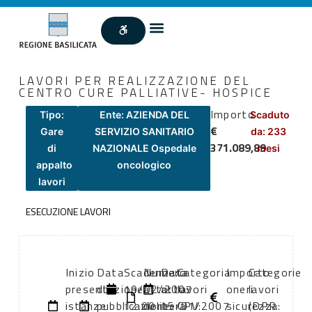
LAVORI PER REALIZZAZIONE DEL
CENTRO CURE PALLIATIVE- HOSPICE
Importo
Tipo:
Ente: AZIENDA DEL
Scaduto
€
Gare
SERVIZIO SANITARIO
da: 233
371.089,89
di
NAZIONALE Ospedale
mesi
appalto
oncologico
lavori
ESECUZIONE LAVORI
Inizio
Data
Scadenza:
Numero
Data
Categoria
Importo
Categorie
presentazione
di
19/02/2007
atto:
atto:
lavori
oneri
lavori
istanze:
pubblicazione:
12:00
delibera
15/01/2007
CPV:
sicurezza:
(DPR