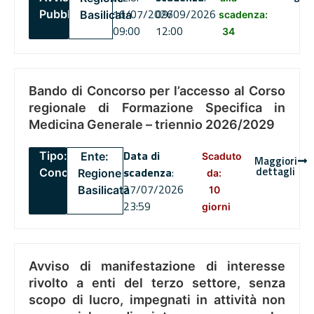
16/07/2026
09/09/2026
Pubblico
Basilicata
scadenza:
09:00
12:00
34
Bando di Concorso per l’accesso al Corso
regionale di Formazione Specifica in
Medicina Generale – triennio 2026/2029
Data di
Tipo:
Ente:
Scaduto
Maggiori
dettagli
scadenza
:
Concorsi
Regione
da:
27/07/2026
Basilicata
10
23:59
giorni
Avviso di manifestazione di interesse
rivolto a enti del terzo settore, senza
scopo di lucro, impegnati in attività non