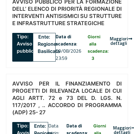
AVVISO PUBBLICO PER LA FORMAZIONE
DELL’ ELENCO DI PRIORITÀ REGIONALE DI
INTERVENTI ANTISISMICI SU STRUTTURE
E INFRASTRUTTURE STRATEGICHE
Data di
Tipo:
Ente:
Giorni
Maggiori
dettagli
scadenza
:
Avviso
Regione
alla
09/08/2026
pubblico
Basilicata
scadenza:
23:59
3
AVVISO PER IL FINANZIAMENTO DI
PROGETTI DI RILEVANZA LOCALE DI CUI
AGLI ARTT. 72 e 73 DEL D. LGS. N.
117/2017 , .. ACCORDO DI PROGRAMMA
(ADP) 25- 27
Data
Data di
Tipo:
Ente:
Giorni
Maggiori
dettagli
inizio:
scadenza
:
Avviso
Regione
alla