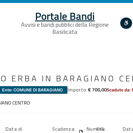
Portale Bandi
Avvisi e bandi pubblici della Regione
Basilicata
IO ERBA IN BARAGIANO C
Importo
€ 700,00
Ente: COMUNE DI BARAGIANO
Scaduto da: 
GIANO CENTRO
Data di
Scadenza:
Numero
CIG:
Data