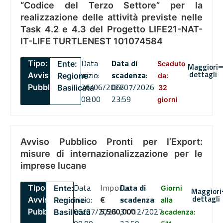
“Codice del Terzo Settore” per la
realizzazione delle attività previste nelle
Task 4.2 e 4.3 del Progetto LIFE21-NAT-
IT-LIFE TURTLENEST 101074584
Data
Data di
Tipo:
Ente:
Scaduto
Maggiori
dettagli
inizio:
scadenza
:
Avviso
Regione
da:
26/06/2026
06/07/2026
Pubblico
Basilicata
32
08:00
23:59
giorni
Avviso Pubblico Pronti per l’Export:
misure di internazionalizzazione per le
imprese lucane
Data
Importo
Data di
Tipo:
Ente:
Giorni
Maggiori
dettagli
inizio:
€
scadenza
:
Avviso
Regione
alla
06/07/2026
5,500,000
31/12/2027
Pubblico
Basilicata
scadenza: