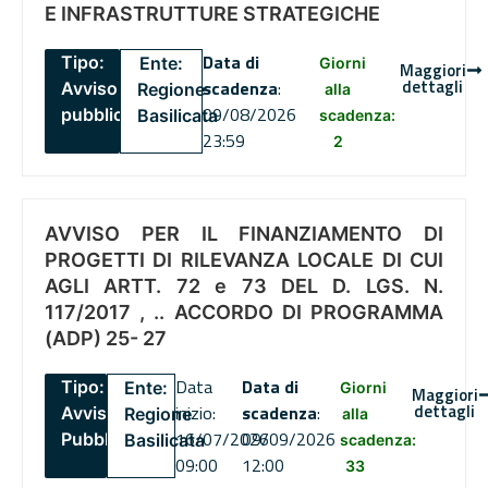
E INFRASTRUTTURE STRATEGICHE
Data di
Tipo:
Ente:
Giorni
Maggiori
dettagli
scadenza
:
Avviso
Regione
alla
09/08/2026
pubblico
Basilicata
scadenza:
23:59
2
AVVISO PER IL FINANZIAMENTO DI
PROGETTI DI RILEVANZA LOCALE DI CUI
AGLI ARTT. 72 e 73 DEL D. LGS. N.
117/2017 , .. ACCORDO DI PROGRAMMA
(ADP) 25- 27
Data
Data di
Tipo:
Ente:
Giorni
Maggiori
dettagli
inizio:
scadenza
:
Avviso
Regione
alla
16/07/2026
09/09/2026
Pubblico
Basilicata
scadenza:
09:00
12:00
33