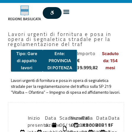
Lavori urgenti di fornitura e posa in
opera di segnaletica stradale per la
regolamentazione del traf
Importo
Tipo: Gare
Ente:
Scaduto
€
di appalto
PROVINCIA
da: 154
39.999,82
lavori
DI POTENZA
mesi
Lavori urgenti di fornitura e posa in opera di segnaletica
stradale per la regolamentazione del traffico sulla SP 219
“Vitalba – Ofantina” – Impegno di spesa ed affidamento lavori.
Inizio
Data
Scadenza:
Numero
Data
CIG:
Data
Data
presentazione
di
06/10/2013
atto:
atto:
XD00B0B11F
di
di