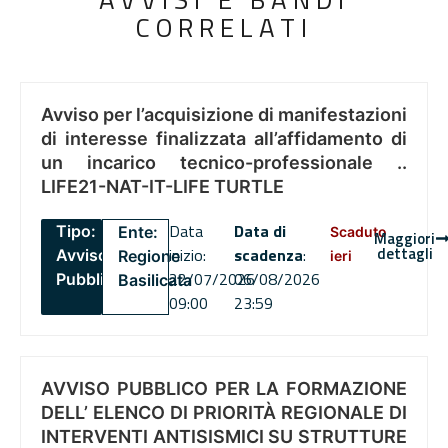
CORRELATI
Avviso per l’acquisizione di manifestazioni
di interesse finalizzata all’affidamento di
un incarico tecnico-professionale ..
LIFE21-NAT-IT-LIFE TURTLE
Data
Data di
Tipo:
Ente:
Scaduto
Maggiori
dettagli
inizio:
scadenza
:
Avviso
Regione
ieri
22/07/2026
06/08/2026
Pubblico
Basilicata
09:00
23:59
AVVISO PUBBLICO PER LA FORMAZIONE
DELL’ ELENCO DI PRIORITÀ REGIONALE DI
INTERVENTI ANTISISMICI SU STRUTTURE