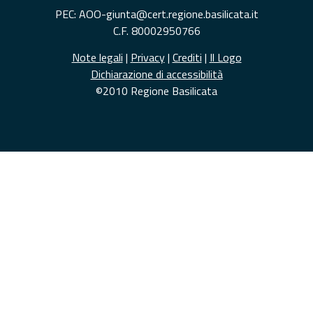
PEC: AOO-giunta@cert.regione.basilicata.it
C.F. 80002950766
Note legali
|
Privacy
|
Crediti
|
Il Logo
Dichiarazione di accessibilità
©2010 Regione Basilicata