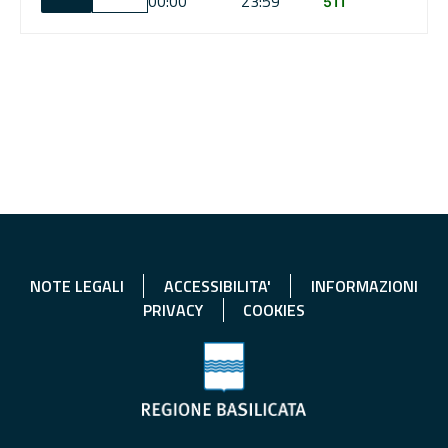
00:00
23:59
511
NOTE LEGALI
ACCESSIBILITA'
INFORMAZIONI
PRIVACY
COOKIES