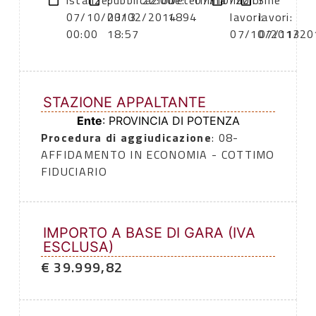
istanze:
pubblicazione:
22:00
Determina
07/10/2013
inizio
fine
07/10/2013
03/02/2014
1894
lavori:
lavori:
00:00
18:57
07/10/2013
07/11/20
STAZIONE APPALTANTE
Ente
: PROVINCIA DI POTENZA
Procedura di aggiudicazione
: 08-
AFFIDAMENTO IN ECONOMIA - COTTIMO
FIDUCIARIO
IMPORTO A BASE DI GARA (IVA
ESCLUSA)
€ 39.999,82