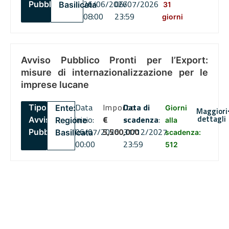
26/06/2026
06/07/2026
Pubblico
Basilicata
31
08:00
23:59
giorni
Avviso Pubblico Pronti per l’Export:
misure di internazionalizzazione per le
imprese lucane
Data
Importo
Data di
Tipo:
Ente:
Giorni
Maggiori
dettagli
inizio:
€
scadenza
:
Avviso
Regione
alla
06/07/2026
5,500,000
31/12/2027
Pubblico
Basilicata
scadenza:
00:00
23:59
512