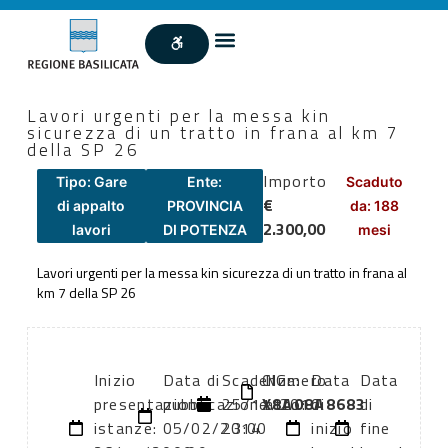
Lavori urgenti per la messa kin
sicurezza di un tratto in frana al km 7
della SP 26
Importo
Tipo: Gare
Ente:
Scaduto
€
di appalto
PROVINCIA
da: 188
2.300,00
lavori
DI POTENZA
mesi
Lavori urgenti per la messa kin sicurezza di un tratto in frana al
km 7 della SP 26
Inizio
Data di
Scadenza:
CIG:
Numero
Data
Data
presentazione
pubblicazione:
25/11/2010
X8A08A8683
atto:
di
di
istanze:
05/02/2014
23:00
inizio
fine