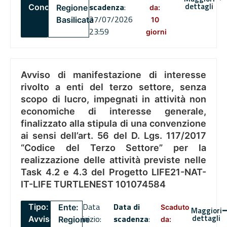
dettagli
scadenza
:
Concorsi
Regione
da:
27/07/2026
Basilicata
10
23:59
giorni
Avviso di manifestazione di interesse
rivolto a enti del terzo settore, senza
scopo di lucro, impegnati in attività non
economiche di interesse generale,
finalizzato alla stipula di una convenzione
ai sensi dell’art. 56 del D. Lgs. 117/2017
“Codice del Terzo Settore” per la
realizzazione delle attività previste nelle
Task 4.2 e 4.3 del Progetto LIFE21-NAT-
IT-LIFE TURTLENEST 101074584
Data
Data di
Tipo:
Ente:
Scaduto
Maggiori
dettagli
inizio:
scadenza
:
Avviso
Regione
da: