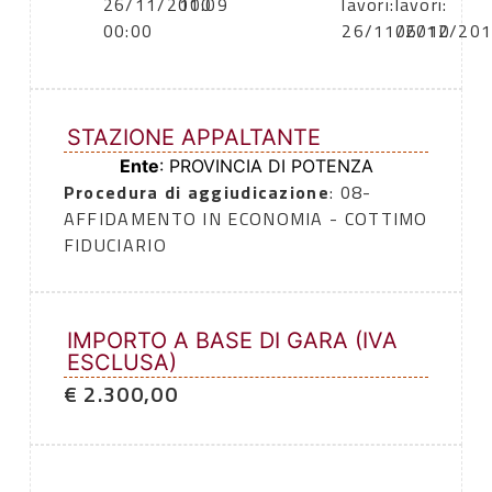
26/11/2010
10:09
lavori:
lavori:
00:00
26/11/2010
06/12/20
STAZIONE APPALTANTE
Ente
: PROVINCIA DI POTENZA
Procedura di aggiudicazione
: 08-
AFFIDAMENTO IN ECONOMIA - COTTIMO
FIDUCIARIO
IMPORTO A BASE DI GARA (IVA
ESCLUSA)
€ 2.300,00