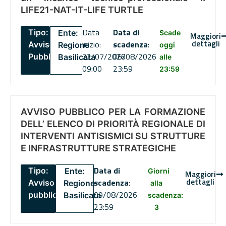
LIFE21-NAT-IT-LIFE TURTLE
Data
Data di
Tipo:
Ente:
Scade
Maggiori
dettagli
inizio:
scadenza
:
Avviso
Regione
oggi
22/07/2026
06/08/2026
Pubblico
Basilicata
alle
09:00
23:59
23:59
AVVISO PUBBLICO PER LA FORMAZIONE
DELL’ ELENCO DI PRIORITÀ REGIONALE DI
INTERVENTI ANTISISMICI SU STRUTTURE
E INFRASTRUTTURE STRATEGICHE
Data di
Tipo:
Ente:
Giorni
Maggiori
dettagli
scadenza
:
Avviso
Regione
alla
09/08/2026
pubblico
Basilicata
scadenza:
23:59
3