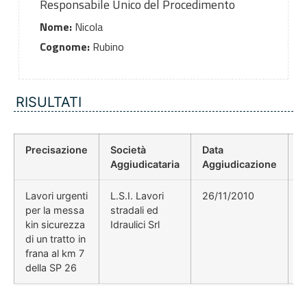
Responsabile Unico del Procedimento
Nome:
Nicola
Cognome:
Rubino
RISULTATI
Precisazione
Società
Data
P
Aggiudicataria
Aggiudicazione
D
Lavori urgenti
L.S.I. Lavori
26/11/2010
per la messa
stradali ed
kin sicurezza
Idraulici Srl
di un tratto in
frana al km 7
della SP 26