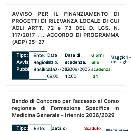
AVVISO PER IL FINANZIAMENTO DI
PROGETTI DI RILEVANZA LOCALE DI CUI
AGLI ARTT. 72 e 73 DEL D. LGS. N.
117/2017 , .. ACCORDO DI PROGRAMMA
(ADP) 25- 27
Data
Data di
Tipo:
Ente:
Giorni
Maggiori
dettagli
inizio:
scadenza
:
Avviso
Regione
alla
16/07/2026
09/09/2026
Pubblico
Basilicata
scadenza:
09:00
12:00
34
Bando di Concorso per l’accesso al Corso
regionale di Formazione Specifica in
Medicina Generale – triennio 2026/2029
Data di
Tipo:
Ente:
Scaduto
Maggiori