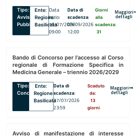
Data
Data di
Tipo:
Ente:
Giorni
Maggiori
dettagli
inizio:
scadenza
:
Avviso
Regione
alla
16/07/2026
09/09/2026
Pubblico
Basilicata
scadenza:
09:00
12:00
31
Bando di Concorso per l’accesso al Corso
regionale di Formazione Specifica in
Medicina Generale – triennio 2026/2029
Data di
Tipo:
Ente:
Scaduto
Maggiori
dettagli
scadenza
:
Concorsi
Regione
da:
27/07/2026
Basilicata
13
23:59
giorni
Avviso di manifestazione di interesse