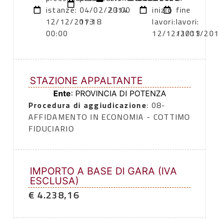
istanze:
04/02/2014
23:00
inizio
fine
12/12/2013
17:18
lavori:
lavori:
00:00
12/12/2013
11/01/20
STAZIONE APPALTANTE
Ente
: PROVINCIA DI POTENZA
Procedura di aggiudicazione
: 08-
AFFIDAMENTO IN ECONOMIA - COTTIMO
FIDUCIARIO
IMPORTO A BASE DI GARA (IVA
ESCLUSA)
€ 4.238,16