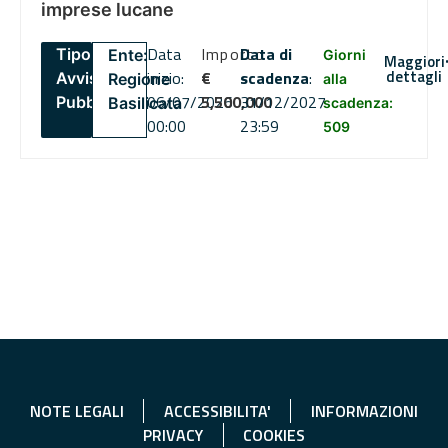
imprese lucane
Data
Importo
Data di
Tipo:
Ente:
Giorni
Maggiori
dettagli
inizio:
€
scadenza
:
Avviso
Regione
alla
06/07/2026
5,500,000
31/12/2027
Pubblico
Basilicata
scadenza:
00:00
23:59
509
NOTE LEGALI
ACCESSIBILITA'
INFORMAZIONI
PRIVACY
COOKIES