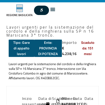
Lavori urgenti per la sistemazione del
cordolo e della ringhiera sulla SP n 16
Marsicana 3° tronco.
Importo
Tipo: Gare
Ente:
Scaduto
€
di appalto
PROVINCIA
da: 151
4.238,16
lavori
DI POTENZA
mesi
Lavori urgenti per la sistemazione del cordolo e della ringhiera
sulla SP n 16 Marsicana 3° tronco. Intersezione con Via
Cirstoforo Colombo in agro del comune di Marsicovetere.
Affidamento lavori. CIG X4E0BB2CEC.
Inizio
Data di
Scadenza:
CIG:
Numero
Data
Data
presentazione
pubblicazione:
11/12/2013
X4E0BB2CEC
atto:
di
di