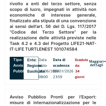
rivolto a enti del terzo settore, senza
scopo di lucro, impegnati in attività non
economiche di interesse generale,
finalizzato alla stipula di una convenzione
ai sensi dell’art. 56 del D. Lgs. 117/2017
“Codice del Terzo Settore” per la
realizzazione delle attività previste nelle
Task 4.2 e 4.3 del Progetto LIFE21-NAT-
IT-LIFE TURTLENEST 101074584
Data
Data di
Tipo:
Ente:
Scaduto
Maggiori
dettagli
inizio:
scadenza
:
Avviso
Regione
da:
26/06/2026
06/07/2026
Pubblico
Basilicata
34
08:00
23:59
giorni
Avviso Pubblico Pronti per l’Export:
misure di internazionalizzazione per le