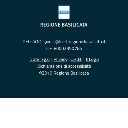
PEC: AOO-giunta@cert.regione.basilicata.it
C.F. 80002950766
Note legali
|
Privacy
|
Crediti
|
Il Logo
Dichiarazione di accessibilità
©2010 Regione Basilicata