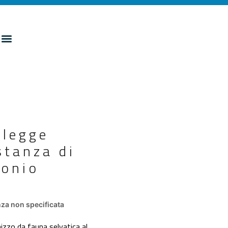
 legge
stanza di
monio
za non specificata
izzo da fauna selvatica al