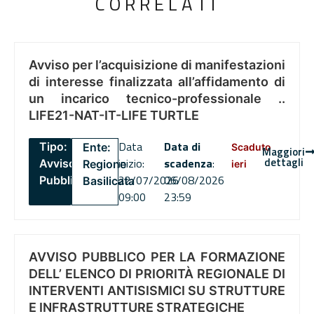
CORRELATI
Avviso per l’acquisizione di manifestazioni
di interesse finalizzata all’affidamento di
un incarico tecnico-professionale ..
LIFE21-NAT-IT-LIFE TURTLE
Data
Data di
Tipo:
Ente:
Scaduto
Maggiori
dettagli
inizio:
scadenza
:
Avviso
Regione
ieri
22/07/2026
06/08/2026
Pubblico
Basilicata
09:00
23:59
AVVISO PUBBLICO PER LA FORMAZIONE
DELL’ ELENCO DI PRIORITÀ REGIONALE DI
INTERVENTI ANTISISMICI SU STRUTTURE
E INFRASTRUTTURE STRATEGICHE