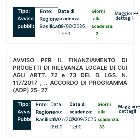
Data di
Tipo:
Ente:
Giorni
Maggiori
dettagli
scadenza
:
Avviso
Regione
alla
09/08/2026
pubblico
Basilicata
scadenza:
23:59
2
AVVISO PER IL FINANZIAMENTO DI
PROGETTI DI RILEVANZA LOCALE DI CUI
AGLI ARTT. 72 e 73 DEL D. LGS. N.
117/2017 , .. ACCORDO DI PROGRAMMA
(ADP) 25- 27
Data
Data di
Tipo:
Ente:
Giorni
Maggiori
dettagli
inizio:
scadenza
:
Avviso
Regione
alla
16/07/2026
09/09/2026
Pubblico
Basilicata
scadenza:
09:00
12:00
33