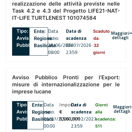
realizzazione delle attività previste nelle
Task 4.2 e 4.3 del Progetto LIFE21-NAT-
IT-LIFE TURTLENEST 101074584
Data
Data di
Tipo:
Ente:
Scaduto
Maggiori
dettagli
inizio:
scadenza
:
Avviso
Regione
da:
26/06/2026
06/07/2026
Pubblico
Basilicata
32
08:00
23:59
giorni
Avviso Pubblico Pronti per l’Export:
misure di internazionalizzazione per le
imprese lucane
Data
Importo
Data di
Tipo:
Ente:
Giorni
Maggiori
dettagli
inizio:
€
scadenza
:
Avviso
Regione
alla
06/07/2026
5,500,000
31/12/2027
Pubblico
Basilicata
scadenza:
00:00
23:59
511