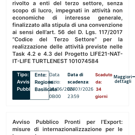
rivolto a enti del terzo settore, senza
scopo di lucro, impegnati in attività non
economiche di interesse generale,
finalizzato alla stipula di una convenzione
ai sensi dell’art. 56 del D. Lgs. 117/2017
“Codice del Terzo Settore” per la
realizzazione delle attività previste nelle
Task 4.2 e 4.3 del Progetto LIFE21-NAT-
IT-LIFE TURTLENEST 101074584
Data
Data di
Tipo:
Ente:
Scaduto
Maggiori
dettagli
inizio:
scadenza
:
Avviso
Regione
da:
26/06/2026
06/07/2026
Pubblico
Basilicata
34
08:00
23:59
giorni
Avviso Pubblico Pronti per l’Export:
misure di internazionalizzazione per le