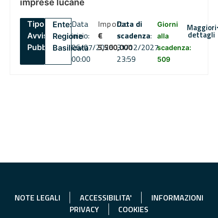
imprese lucane
Data
Importo
Data di
Tipo:
Ente:
Giorni
Maggiori
dettagli
inizio:
€
scadenza
:
Avviso
Regione
alla
06/07/2026
5,500,000
31/12/2027
Pubblico
Basilicata
scadenza:
00:00
23:59
509
NOTE LEGALI
ACCESSIBILITA'
INFORMAZIONI
PRIVACY
COOKIES