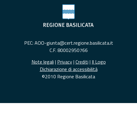
PEC: AOO-giunta@cert.regione.basilicata.it
C.F. 80002950766
Note legali
|
Privacy
|
Crediti
|
Il Logo
Dichiarazione di accessibilità
©2010 Regione Basilicata