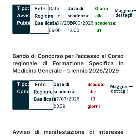
Data
Data di
Tipo:
Ente:
Giorni
Maggiori
dettagli
inizio:
scadenza
:
Avviso
Regione
alla
16/07/2026
09/09/2026
Pubblico
Basilicata
scadenza:
09:00
12:00
31
Bando di Concorso per l’accesso al Corso
regionale di Formazione Specifica in
Medicina Generale – triennio 2026/2029
Data di
Tipo:
Ente:
Scaduto
Maggiori
dettagli
scadenza
:
Concorsi
Regione
da:
27/07/2026
Basilicata
13
23:59
giorni
Avviso di manifestazione di interesse