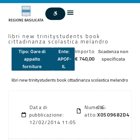
libri new trinitystudents book
cittadinanza scolastica melandro
Importo
Tipo: Gare di
Ente:
Scadenza non
€ 740,00
appalto
APOF-
specificata
forniture
IL
libri new trinitystudents book cittadinanza scolastica melandro
Data di
Numero
CIG:
pubblicazione:
atto:
X0509682D4
12/02/2014 11:05