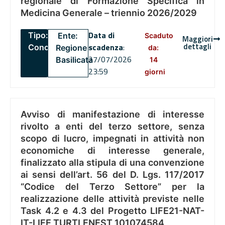
regionale di Formazione Specifica in
Medicina Generale – triennio 2026/2029
Data di
Tipo:
Ente:
Scaduto
Maggiori
dettagli
scadenza
:
Concorsi
Regione
da:
27/07/2026
Basilicata
14
23:59
giorni
Avviso di manifestazione di interesse
rivolto a enti del terzo settore, senza
scopo di lucro, impegnati in attività non
economiche di interesse generale,
finalizzato alla stipula di una convenzione
ai sensi dell’art. 56 del D. Lgs. 117/2017
“Codice del Terzo Settore” per la
realizzazione delle attività previste nelle
Task 4.2 e 4.3 del Progetto LIFE21-NAT-
IT-LIFE TURTLENEST 101074584