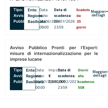
Data
Data di
Tipo:
Ente:
Scaduto
Maggiori
dettagli
inizio:
scadenza
:
Avviso
Regione
da:
26/06/2026
06/07/2026
Pubblico
Basilicata
35
08:00
23:59
giorni
Avviso Pubblico Pronti per l’Export:
misure di internazionalizzazione per le
imprese lucane
Data
Importo
Data di
Tipo:
Ente:
Giorni
Maggiori
dettagli
inizio:
€
scadenza
:
Avviso
Regione
alla
06/07/2026
5,500,000
31/12/2027
Pubblico
Basilicata
scadenza:
00:00
23:59
508