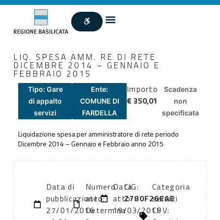
LIQ. SPESA AMM. RE DI RETE
DICEMBRE 2014 – GENNAIO E
FEBBRAIO 2015
Importo
Tipo: Gare
Ente:
Scadenza
€ 350,01
di appalto
COMUNE DI
non
servizi
FARDELLA
specificata
Liquidazione spesa per amministratore di rete periodo
Dicembre 2014 – Gennaio e Febbraio anno 2015
Data di
Numero
Data
CIG:
Categoria
pubblicazione:
atto:
atto:
Z780F26EAE
servizi
27/01/2016
Determina
19/03/2015
CPV: