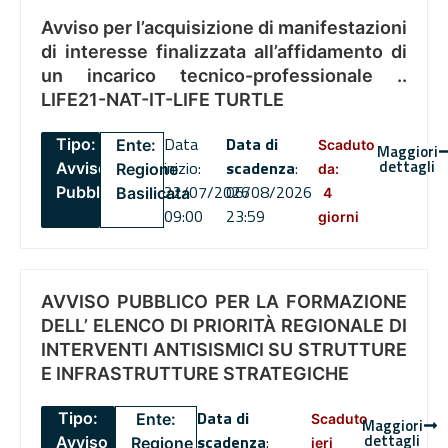
Avviso per l’acquisizione di manifestazioni
di interesse finalizzata all’affidamento di
un incarico tecnico-professionale ..
LIFE21-NAT-IT-LIFE TURTLE
Data
Data di
Tipo:
Ente:
Scaduto
Maggiori
dettagli
inizio:
scadenza
:
Avviso
Regione
da:
22/07/2026
06/08/2026
Pubblico
Basilicata
4
09:00
23:59
giorni
AVVISO PUBBLICO PER LA FORMAZIONE
DELL’ ELENCO DI PRIORITÀ REGIONALE DI
INTERVENTI ANTISISMICI SU STRUTTURE
E INFRASTRUTTURE STRATEGICHE
Data di
Tipo:
Ente:
Scaduto
Maggiori
dettagli
scadenza
:
Avviso
Regione
ieri