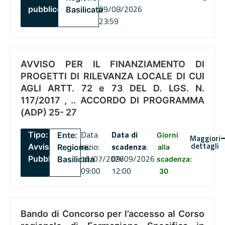
09/08/2026
pubblico
Basilicata
23:59
AVVISO PER IL FINANZIAMENTO DI
PROGETTI DI RILEVANZA LOCALE DI CUI
AGLI ARTT. 72 e 73 DEL D. LGS. N.
117/2017 , .. ACCORDO DI PROGRAMMA
(ADP) 25- 27
Data
Data di
Tipo:
Ente:
Giorni
Maggiori
dettagli
inizio:
scadenza
:
Avviso
Regione
alla
16/07/2026
09/09/2026
Pubblico
Basilicata
scadenza:
09:00
12:00
30
Bando di Concorso per l’accesso al Corso