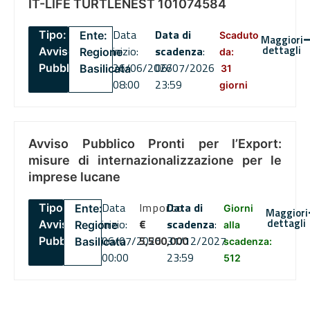
IT-LIFE TURTLENEST 101074584
Data
Data di
Tipo:
Ente:
Scaduto
Maggiori
dettagli
inizio:
scadenza
:
Avviso
Regione
da:
26/06/2026
06/07/2026
Pubblico
Basilicata
31
08:00
23:59
giorni
Avviso Pubblico Pronti per l’Export:
misure di internazionalizzazione per le
imprese lucane
Data
Importo
Data di
Tipo:
Ente:
Giorni
Maggiori
dettagli
inizio:
€
scadenza
:
Avviso
Regione
alla
06/07/2026
5,500,000
31/12/2027
Pubblico
Basilicata
scadenza:
00:00
23:59
512