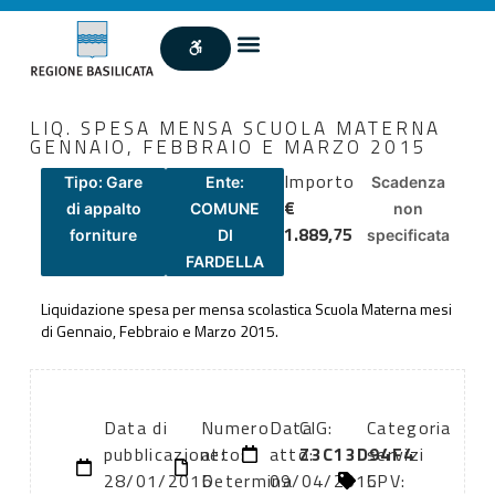
LIQ. SPESA MENSA SCUOLA MATERNA
GENNAIO, FEBBRAIO E MARZO 2015
Importo
Tipo: Gare
Ente:
Scadenza
€
di appalto
COMUNE
non
1.889,75
forniture
DI
specificata
FARDELLA
Liquidazione spesa per mensa scolastica Scuola Materna mesi
di Gennaio, Febbraio e Marzo 2015.
Data di
Numero
Data
CIG:
Categoria
pubblicazione:
atto:
atto:
Z3C13D94F4
servizi
28/01/2016
Determina
09/04/2015
CPV: