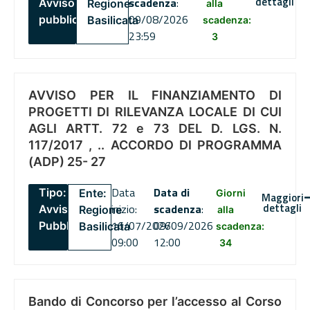
dettagli
scadenza
:
Avviso
Regione
alla
09/08/2026
pubblico
Basilicata
scadenza:
23:59
3
AVVISO PER IL FINANZIAMENTO DI
PROGETTI DI RILEVANZA LOCALE DI CUI
AGLI ARTT. 72 e 73 DEL D. LGS. N.
117/2017 , .. ACCORDO DI PROGRAMMA
(ADP) 25- 27
Data
Data di
Tipo:
Ente:
Giorni
Maggiori
dettagli
inizio:
scadenza
:
Avviso
Regione
alla
16/07/2026
09/09/2026
Pubblico
Basilicata
scadenza:
09:00
12:00
34
Bando di Concorso per l’accesso al Corso