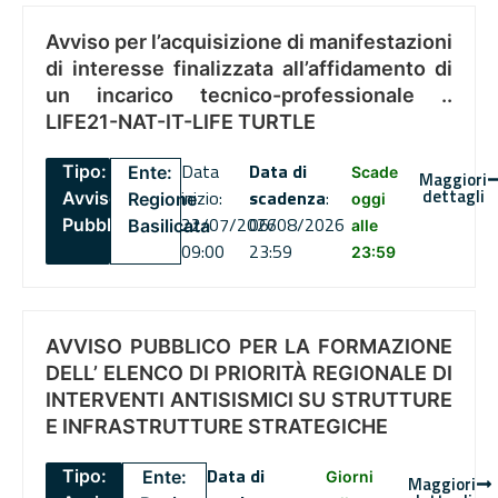
Avviso per l’acquisizione di manifestazioni
di interesse finalizzata all’affidamento di
un incarico tecnico-professionale ..
LIFE21-NAT-IT-LIFE TURTLE
Data
Data di
Tipo:
Ente:
Scade
Maggiori
dettagli
inizio:
scadenza
:
Avviso
Regione
oggi
22/07/2026
06/08/2026
Pubblico
Basilicata
alle
09:00
23:59
23:59
AVVISO PUBBLICO PER LA FORMAZIONE
DELL’ ELENCO DI PRIORITÀ REGIONALE DI
INTERVENTI ANTISISMICI SU STRUTTURE
E INFRASTRUTTURE STRATEGICHE
Data di
Tipo:
Ente:
Giorni
Maggiori