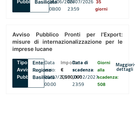
26/06/2026
06/07/2026
Pubblico
Basilicata
35
08:00
23:59
giorni
Avviso Pubblico Pronti per l’Export:
misure di internazionalizzazione per le
imprese lucane
Data
Importo
Data di
Tipo:
Ente:
Giorni
Maggiori
dettagli
inizio:
€
scadenza
:
Avviso
Regione
alla
06/07/2026
5,500,000
31/12/2027
Pubblico
Basilicata
scadenza:
00:00
23:59
508