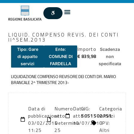
LIQUID. COMPENSO REVIS. DEI CONTI
II^SEM.2013
Importo
Tipo: Gare
Ente:
Scadenza
€ 839,98
di appalto
COMUNE DI
non
servizi
FARDELLA
specificata
LIQUIDAZIONE COMPENSO REVISORE DEI CONTI DR. MARIO
BRANCALE 2^ TRIMESTRE 2013-
Data di
Numero
Data
CIG:
Categoria
pubblicazione:
atto:
atto:
5051502751
servizi
03/02/2014
Determina
10/07/2013
CPV:
11:25
25
Altri