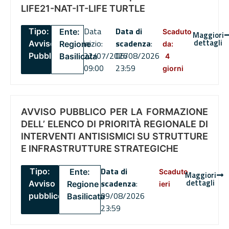
LIFE21-NAT-IT-LIFE TURTLE
Data
Data di
Tipo:
Ente:
Scaduto
Maggiori
dettagli
inizio:
scadenza
:
Avviso
Regione
da:
22/07/2026
06/08/2026
Pubblico
Basilicata
4
09:00
23:59
giorni
AVVISO PUBBLICO PER LA FORMAZIONE
DELL’ ELENCO DI PRIORITÀ REGIONALE DI
INTERVENTI ANTISISMICI SU STRUTTURE
E INFRASTRUTTURE STRATEGICHE
Data di
Tipo:
Ente:
Scaduto
Maggiori
dettagli
scadenza
:
Avviso
Regione
ieri
09/08/2026
pubblico
Basilicata
23:59