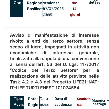
dettagli
scadenza
:
Concorsi
Regione
da:
27/07/2026
Basilicata
14
23:59
giorni
Avviso di manifestazione di interesse
rivolto a enti del terzo settore, senza
scopo di lucro, impegnati in attività non
economiche di interesse generale,
finalizzato alla stipula di una convenzione
ai sensi dell’art. 56 del D. Lgs. 117/2017
“Codice del Terzo Settore” per la
realizzazione delle attività previste nelle
Task 4.2 e 4.3 del Progetto LIFE21-NAT-
IT-LIFE TURTLENEST 101074584
Data
Data di
Tipo:
Ente:
Scaduto
Maggiori
dettagli
inizio:
scadenza
:
Avviso
Regione
da: