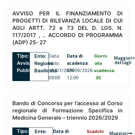
AVVISO PER IL FINANZIAMENTO DI
PROGETTI DI RILEVANZA LOCALE DI CUI
AGLI ARTT. 72 e 73 DEL D. LGS. N.
117/2017 , .. ACCORDO DI PROGRAMMA
(ADP) 25- 27
Data
Data di
Tipo:
Ente:
Giorni
Maggiori
dettagli
inizio:
scadenza
:
Avviso
Regione
alla
16/07/2026
09/09/2026
Pubblico
Basilicata
scadenza:
09:00
12:00
30
Bando di Concorso per l’accesso al Corso
regionale di Formazione Specifica in
Medicina Generale – triennio 2026/2029
Data di
Tipo:
Ente:
Scaduto
Maggiori