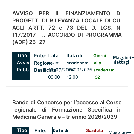
AVVISO PER IL FINANZIAMENTO DI
PROGETTI DI RILEVANZA LOCALE DI CUI
AGLI ARTT. 72 e 73 DEL D. LGS. N.
117/2017 , .. ACCORDO DI PROGRAMMA
(ADP) 25- 27
Data
Data di
Tipo:
Ente:
Giorni
Maggiori
dettagli
inizio:
scadenza
:
Avviso
Regione
alla
16/07/2026
09/09/2026
Pubblico
Basilicata
scadenza:
09:00
12:00
32
Bando di Concorso per l’accesso al Corso
regionale di Formazione Specifica in
Medicina Generale – triennio 2026/2029
Data di
Tipo:
Ente:
Scaduto
Maggiori