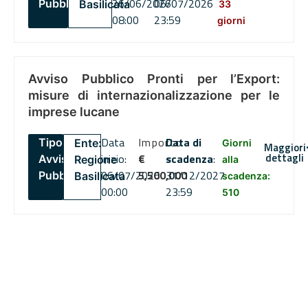
26/06/2026
06/07/2026
Pubblico
Basilicata
33
08:00
23:59
giorni
Avviso Pubblico Pronti per l’Export:
misure di internazionalizzazione per le
imprese lucane
Data
Importo
Data di
Tipo:
Ente:
Giorni
Maggiori
dettagli
inizio:
€
scadenza
:
Avviso
Regione
alla
06/07/2026
5,500,000
31/12/2027
Pubblico
Basilicata
scadenza:
00:00
23:59
510