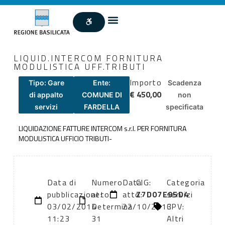
LIQUID.INTERCOM FORNITURA
MODULISTICA UFF.TRIBUTI
Importo
Tipo: Gare
Ente:
Scadenza
€ 450,00
di appalto
COMUNE DI
non
servizi
FARDELLA
specificata
LIQUIDAZIONE FATTURE INTERCOM s.r.l. PER FORNITURA
MODULISTICA UFFICIO TRIBUTI-
Data di
Numero
Data
CIG:
Categoria
pubblicazione:
atto:
atto:
Z7D07E95D4
servizi
03/02/2014
Determina
22/10/2013
CPV:
11:23
31
Altri