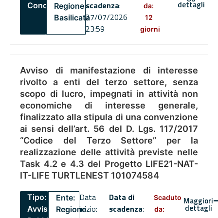
dettagli
scadenza
:
Concorsi
Regione
da:
27/07/2026
Basilicata
12
23:59
giorni
Avviso di manifestazione di interesse
rivolto a enti del terzo settore, senza
scopo di lucro, impegnati in attività non
economiche di interesse generale,
finalizzato alla stipula di una convenzione
ai sensi dell’art. 56 del D. Lgs. 117/2017
“Codice del Terzo Settore” per la
realizzazione delle attività previste nelle
Task 4.2 e 4.3 del Progetto LIFE21-NAT-
IT-LIFE TURTLENEST 101074584
Data
Data di
Tipo:
Ente:
Scaduto
Maggiori
dettagli
inizio:
scadenza
:
Avviso
Regione
da: