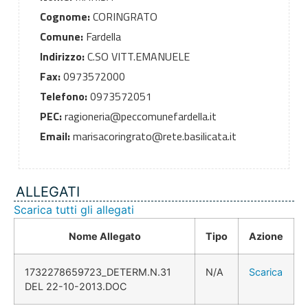
Cognome:
CORINGRATO
Comune:
Fardella
Indirizzo:
C.SO VITT.EMANUELE
Fax:
0973572000
Telefono:
0973572051
PEC:
ragioneria@peccomunefardella.it
Email:
marisacoringrato@rete.basilicata.it
ALLEGATI
Scarica tutti gli allegati
Nome Allegato
Tipo
Azione
1732278659723_DETERM.N.31
N/A
Scarica
DEL 22-10-2013.DOC