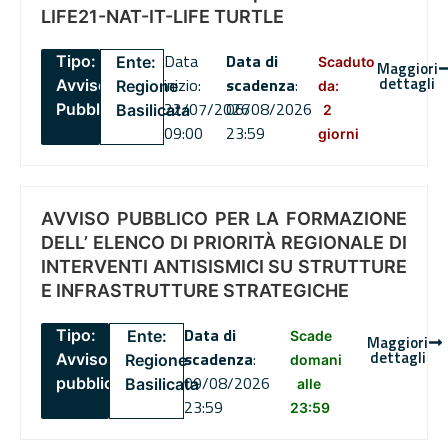
LIFE21-NAT-IT-LIFE TURTLE
Data
Data di
Tipo:
Ente:
Scaduto
Maggiori
dettagli
inizio:
scadenza
:
Avviso
Regione
da:
22/07/2026
06/08/2026
Pubblico
Basilicata
2
09:00
23:59
giorni
AVVISO PUBBLICO PER LA FORMAZIONE
DELL’ ELENCO DI PRIORITÀ REGIONALE DI
INTERVENTI ANTISISMICI SU STRUTTURE
E INFRASTRUTTURE STRATEGICHE
Data di
Tipo:
Ente:
Scade
Maggiori
dettagli
scadenza
:
Avviso
Regione
domani
09/08/2026
pubblico
Basilicata
alle
23:59
23:59