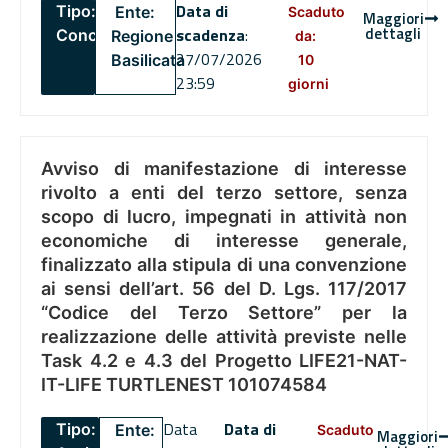
Data di
Tipo:
Ente:
Scaduto
Maggiori
dettagli
scadenza
:
Concorsi
Regione
da:
27/07/2026
Basilicata
10
23:59
giorni
Avviso di manifestazione di interesse
rivolto a enti del terzo settore, senza
scopo di lucro, impegnati in attività non
economiche di interesse generale,
finalizzato alla stipula di una convenzione
ai sensi dell’art. 56 del D. Lgs. 117/2017
“Codice del Terzo Settore” per la
realizzazione delle attività previste nelle
Task 4.2 e 4.3 del Progetto LIFE21-NAT-
IT-LIFE TURTLENEST 101074584
Data
Data di
Tipo:
Ente:
Scaduto
Maggiori