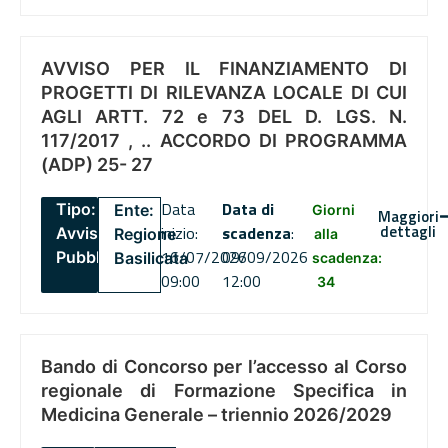
AVVISO PER IL FINANZIAMENTO DI
PROGETTI DI RILEVANZA LOCALE DI CUI
AGLI ARTT. 72 e 73 DEL D. LGS. N.
117/2017 , .. ACCORDO DI PROGRAMMA
(ADP) 25- 27
Data
Data di
Tipo:
Ente:
Giorni
Maggiori
dettagli
inizio:
scadenza
:
Avviso
Regione
alla
16/07/2026
09/09/2026
Pubblico
Basilicata
scadenza:
09:00
12:00
34
Bando di Concorso per l’accesso al Corso
regionale di Formazione Specifica in
Medicina Generale – triennio 2026/2029