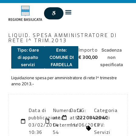
LIQUID. SPESA AMMINISTRATORE DI
RETE I^ TRIM.2013
Importo
Tipo: Gare
Ente:
Scadenza
€ 300,00
di appalto
COMUNE DI
non
servizi
FARDELLA
specificata
Liquidazione spesa per amministratore di rete I^ trimestre
anno 2013.-
Data di
Numero
Data
CIG:
Categoria
pubblicazione:
atto:
atto:
Z220842D4C
servizi
03/02/2014
Determina
11/06/2013
CPV:
10:36
54
Servizi