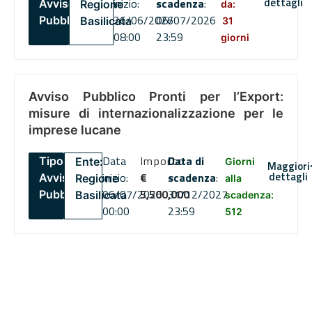
dettagli
inizio:
scadenza
:
Avviso
Regione
da:
26/06/2026
06/07/2026
Pubblico
Basilicata
31
08:00
23:59
giorni
Avviso Pubblico Pronti per l’Export:
misure di internazionalizzazione per le
imprese lucane
Data
Importo
Data di
Tipo:
Ente:
Giorni
Maggiori
dettagli
inizio:
€
scadenza
:
Avviso
Regione
alla
06/07/2026
5,500,000
31/12/2027
Pubblico
Basilicata
scadenza:
00:00
23:59
512