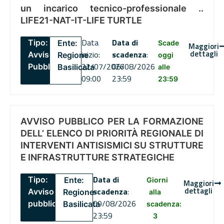
un incarico tecnico-professionale ..
LIFE21-NAT-IT-LIFE TURTLE
Data
Data di
Tipo:
Ente:
Scade
Maggiori
dettagli
inizio:
scadenza
:
Avviso
Regione
oggi
22/07/2026
06/08/2026
Pubblico
Basilicata
alle
09:00
23:59
23:59
AVVISO PUBBLICO PER LA FORMAZIONE
DELL’ ELENCO DI PRIORITÀ REGIONALE DI
INTERVENTI ANTISISMICI SU STRUTTURE
E INFRASTRUTTURE STRATEGICHE
Data di
Tipo:
Ente:
Giorni
Maggiori
dettagli
scadenza
:
Avviso
Regione
alla
09/08/2026
pubblico
Basilicata
scadenza:
23:59
3