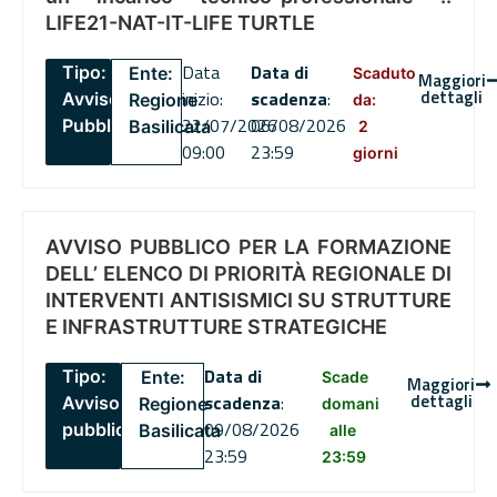
LIFE21-NAT-IT-LIFE TURTLE
Data
Data di
Tipo:
Ente:
Scaduto
Maggiori
dettagli
inizio:
scadenza
:
Avviso
Regione
da:
22/07/2026
06/08/2026
Pubblico
Basilicata
2
09:00
23:59
giorni
AVVISO PUBBLICO PER LA FORMAZIONE
DELL’ ELENCO DI PRIORITÀ REGIONALE DI
INTERVENTI ANTISISMICI SU STRUTTURE
E INFRASTRUTTURE STRATEGICHE
Data di
Tipo:
Ente:
Scade
Maggiori
dettagli
scadenza
:
Avviso
Regione
domani
09/08/2026
pubblico
Basilicata
alle
23:59
23:59