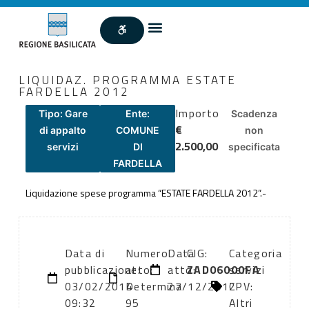
LIQUIDAZ. PROGRAMMA ESTATE
FARDELLA 2012
Importo
Tipo: Gare
Ente:
Scadenza
€
di appalto
COMUNE
non
2.500,00
servizi
DI
specificata
FARDELLA
Liquidazione spese programma “ESTATE FARDELLA 2012”.-
Data di
Numero
Data
CIG:
Categoria
pubblicazione:
atto:
atto:
ZAD06000FA
servizi
03/02/2014
Determina
27/12/2012
CPV:
09:32
95
Altri