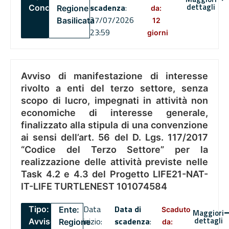
dettagli
scadenza
:
Concorsi
Regione
da:
27/07/2026
Basilicata
12
23:59
giorni
Avviso di manifestazione di interesse
rivolto a enti del terzo settore, senza
scopo di lucro, impegnati in attività non
economiche di interesse generale,
finalizzato alla stipula di una convenzione
ai sensi dell’art. 56 del D. Lgs. 117/2017
“Codice del Terzo Settore” per la
realizzazione delle attività previste nelle
Task 4.2 e 4.3 del Progetto LIFE21-NAT-
IT-LIFE TURTLENEST 101074584
Data
Data di
Tipo:
Ente:
Scaduto
Maggiori
dettagli
inizio:
scadenza
:
Avviso
Regione
da: