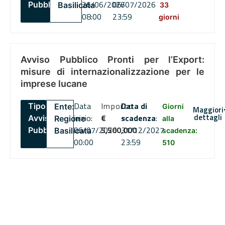
26/06/2026
06/07/2026
Pubblico
Basilicata
33
08:00
23:59
giorni
Avviso Pubblico Pronti per l’Export:
misure di internazionalizzazione per le
imprese lucane
Data
Importo
Data di
Tipo:
Ente:
Giorni
Maggiori
dettagli
inizio:
€
scadenza
:
Avviso
Regione
alla
06/07/2026
5,500,000
31/12/2027
Pubblico
Basilicata
scadenza:
00:00
23:59
510