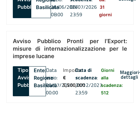
26/06/2026
06/07/2026
Pubblico
Basilicata
31
08:00
23:59
giorni
Avviso Pubblico Pronti per l’Export:
misure di internazionalizzazione per le
imprese lucane
Data
Importo
Data di
Tipo:
Ente:
Giorni
Maggiori
dettagli
inizio:
€
scadenza
:
Avviso
Regione
alla
06/07/2026
5,500,000
31/12/2027
Pubblico
Basilicata
scadenza:
00:00
23:59
512