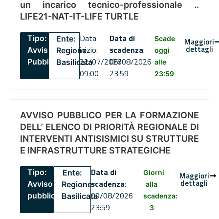
un incarico tecnico-professionale ..
LIFE21-NAT-IT-LIFE TURTLE
Data
Data di
Tipo:
Ente:
Scade
Maggiori
dettagli
inizio:
scadenza
:
Avviso
Regione
oggi
22/07/2026
06/08/2026
Pubblico
Basilicata
alle
09:00
23:59
23:59
AVVISO PUBBLICO PER LA FORMAZIONE
DELL’ ELENCO DI PRIORITÀ REGIONALE DI
INTERVENTI ANTISISMICI SU STRUTTURE
E INFRASTRUTTURE STRATEGICHE
Data di
Tipo:
Ente:
Giorni
Maggiori
dettagli
scadenza
:
Avviso
Regione
alla
09/08/2026
pubblico
Basilicata
scadenza:
23:59
3