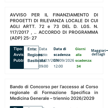
AVVISO PER IL FINANZIAMENTO DI
PROGETTI DI RILEVANZA LOCALE DI CUI
AGLI ARTT. 72 e 73 DEL D. LGS. N.
117/2017 , .. ACCORDO DI PROGRAMMA
(ADP) 25- 27
Data
Data di
Tipo:
Ente:
Giorni
Maggiori
dettagli
inizio:
scadenza
:
Avviso
Regione
alla
16/07/2026
09/09/2026
Pubblico
Basilicata
scadenza:
09:00
12:00
34
Bando di Concorso per l’accesso al Corso
regionale di Formazione Specifica in
Medicina Generale – triennio 2026/2029