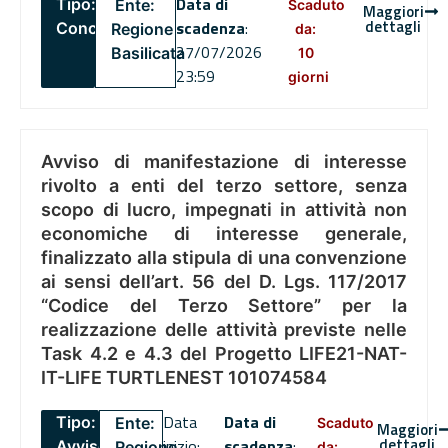
Data di
Tipo:
Ente:
Scaduto
Maggiori
dettagli
scadenza
:
Concorsi
Regione
da:
27/07/2026
Basilicata
10
23:59
giorni
Avviso di manifestazione di interesse
rivolto a enti del terzo settore, senza
scopo di lucro, impegnati in attività non
economiche di interesse generale,
finalizzato alla stipula di una convenzione
ai sensi dell’art. 56 del D. Lgs. 117/2017
“Codice del Terzo Settore” per la
realizzazione delle attività previste nelle
Task 4.2 e 4.3 del Progetto LIFE21-NAT-
IT-LIFE TURTLENEST 101074584
Data
Data di
Tipo:
Ente:
Scaduto
Maggiori
dettagli
inizio:
scadenza
:
Avviso
Regione
da: