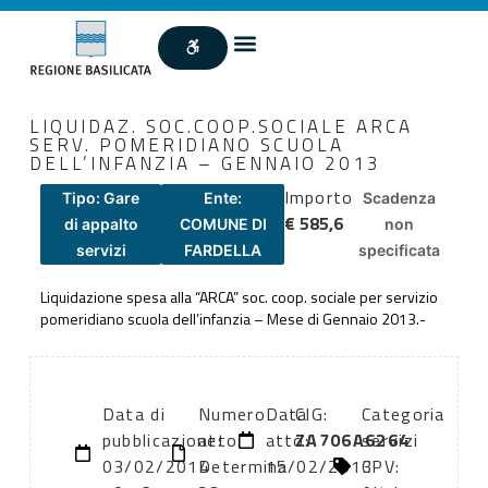
LIQUIDAZ. SOC.COOP.SOCIALE ARCA
SERV. POMERIDIANO SCUOLA
DELL’INFANZIA – GENNAIO 2013
Importo
Tipo: Gare
Ente:
Scadenza
€ 585,6
di appalto
COMUNE DI
non
servizi
FARDELLA
specificata
Liquidazione spesa alla “ARCA” soc. coop. sociale per servizio
pomeridiano scuola dell’infanzia – Mese di Gennaio 2013.-
Data di
Numero
Data
CIG:
Categoria
pubblicazione:
atto:
atto:
ZA706A6264
servizi
03/02/2014
Determina
15/02/2013
CPV: