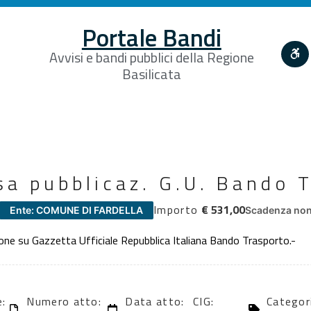
Portale Bandi
Avvisi e bandi pubblici della Regione
Basilicata
sa pubblicaz. G.U. Bando 
Importo
€ 531,00
Ente: COMUNE DI FARDELLA
Scadenza non 
ione su Gazzetta Ufficiale Repubblica Italiana Bando Trasporto.-
e:
Numero atto:
Data atto:
CIG:
Categori