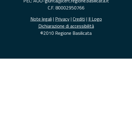
PEC: AOO-giunta@cert.regione.basilicata.it
C.F. 80002950766
Note legali
|
Privacy
|
Crediti
|
Il Logo
Dichiarazione di accessibilità
©2010 Regione Basilicata