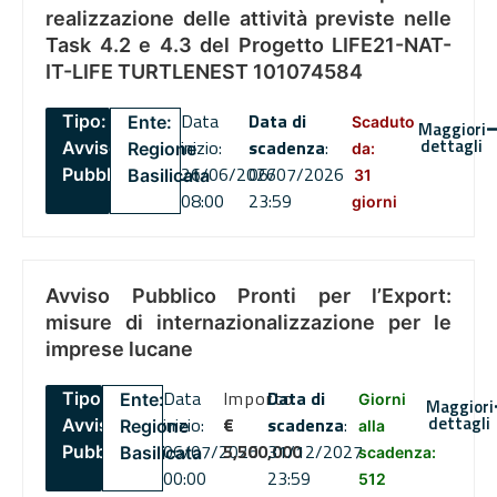
realizzazione delle attività previste nelle
Task 4.2 e 4.3 del Progetto LIFE21-NAT-
IT-LIFE TURTLENEST 101074584
Data
Data di
Tipo:
Ente:
Scaduto
Maggiori
dettagli
inizio:
scadenza
:
Avviso
Regione
da:
26/06/2026
06/07/2026
Pubblico
Basilicata
31
08:00
23:59
giorni
Avviso Pubblico Pronti per l’Export:
misure di internazionalizzazione per le
imprese lucane
Data
Importo
Data di
Tipo:
Ente:
Giorni
Maggiori
dettagli
inizio:
€
scadenza
:
Avviso
Regione
alla
06/07/2026
5,500,000
31/12/2027
Pubblico
Basilicata
scadenza:
00:00
23:59
512