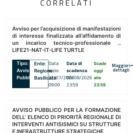
CORRELATI
Avviso per l’acquisizione di manifestazioni
di interesse finalizzata all’affidamento di
un incarico tecnico-professionale ..
LIFE21-NAT-IT-LIFE TURTLE
Data
Data di
Tipo:
Ente:
Scade
Maggiori
dettagli
inizio:
scadenza
:
Avviso
Regione
oggi
22/07/2026
06/08/2026
Pubblico
Basilicata
alle
09:00
23:59
23:59
AVVISO PUBBLICO PER LA FORMAZIONE
DELL’ ELENCO DI PRIORITÀ REGIONALE DI
INTERVENTI ANTISISMICI SU STRUTTURE
E INFRASTRUTTURE STRATEGICHE