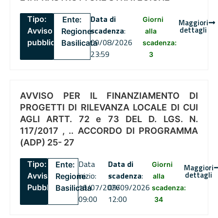
Data di
Tipo:
Ente:
Giorni
Maggiori
dettagli
scadenza
:
Avviso
Regione
alla
09/08/2026
pubblico
Basilicata
scadenza:
23:59
3
AVVISO PER IL FINANZIAMENTO DI
PROGETTI DI RILEVANZA LOCALE DI CUI
AGLI ARTT. 72 e 73 DEL D. LGS. N.
117/2017 , .. ACCORDO DI PROGRAMMA
(ADP) 25- 27
Data
Data di
Tipo:
Ente:
Giorni
Maggiori
dettagli
inizio:
scadenza
:
Avviso
Regione
alla
16/07/2026
09/09/2026
Pubblico
Basilicata
scadenza:
09:00
12:00
34