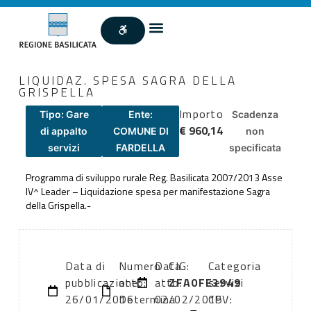
LIQUIDAZ. SPESA SAGRA DELLA
GRISPELLA
Importo
Tipo: Gare
Ente:
Scadenza
€ 960,14
di appalto
COMUNE DI
non
servizi
FARDELLA
specificata
Programma di sviluppo rurale Reg. Basilicata 2007/2013 Asse
IV^ Leader – Liquidazione spesa per manifestazione Sagra
della Grispella.-
Data di
Numero
Data
CIG:
Categoria
pubblicazione:
atto:
atto:
ZFA0FE3949
servizi
26/01/2016
Determina
02/02/2015
CPV: