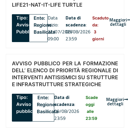
LIFE21-NAT-IT-LIFE TURTLE
Data
Data di
Tipo:
Ente:
Scaduto
Maggiori
dettagli
inizio:
scadenza
:
Avviso
Regione
da:
22/07/2026
06/08/2026
Pubblico
Basilicata
3
09:00
23:59
giorni
AVVISO PUBBLICO PER LA FORMAZIONE
DELL’ ELENCO DI PRIORITÀ REGIONALE DI
INTERVENTI ANTISISMICI SU STRUTTURE
E INFRASTRUTTURE STRATEGICHE
Data di
Tipo:
Ente:
Scade
Maggiori
dettagli
scadenza
:
Avviso
Regione
oggi
09/08/2026
pubblico
Basilicata
alle
23:59
23:59