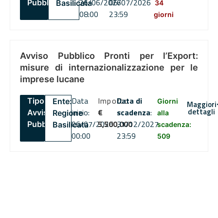
26/06/2026
06/07/2026
Pubblico
Basilicata
34
08:00
23:59
giorni
Avviso Pubblico Pronti per l’Export:
misure di internazionalizzazione per le
imprese lucane
Data
Importo
Data di
Tipo:
Ente:
Giorni
Maggiori
dettagli
inizio:
€
scadenza
:
Avviso
Regione
alla
06/07/2026
5,500,000
31/12/2027
Pubblico
Basilicata
scadenza:
00:00
23:59
509