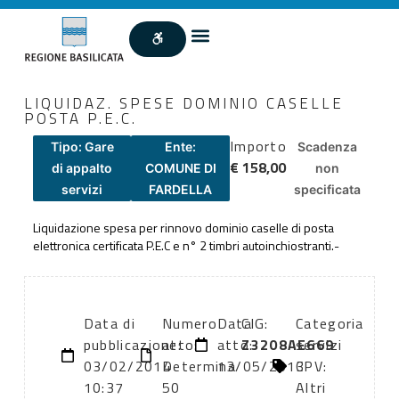
LIQUIDAZ. SPESE DOMINIO CASELLE
POSTA P.E.C.
Importo
Tipo: Gare
Ente:
Scadenza
€ 158,00
di appalto
COMUNE DI
non
servizi
FARDELLA
specificata
Liquidazione spesa per rinnovo dominio caselle di posta
elettronica certificata P.E.C e n° 2 timbri autoinchiostranti.-
Data di
Numero
Data
CIG:
Categoria
pubblicazione:
atto:
atto:
Z3208AE669
servizi
03/02/2014
Determina
13/05/2013
CPV:
10:37
50
Altri