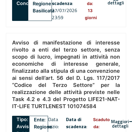
dettagli
scadenza
:
Concorsi
Regione
da:
27/07/2026
Basilicata
13
23:59
giorni
Avviso di manifestazione di interesse
rivolto a enti del terzo settore, senza
scopo di lucro, impegnati in attività non
economiche di interesse generale,
finalizzato alla stipula di una convenzione
ai sensi dell’art. 56 del D. Lgs. 117/2017
“Codice del Terzo Settore” per la
realizzazione delle attività previste nelle
Task 4.2 e 4.3 del Progetto LIFE21-NAT-
IT-LIFE TURTLENEST 101074584
Data
Data di
Tipo:
Ente:
Scaduto
Maggiori
dettagli
inizio:
scadenza
:
Avviso
Regione
da: