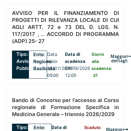
AVVISO PER IL FINANZIAMENTO DI
PROGETTI DI RILEVANZA LOCALE DI CUI
AGLI ARTT. 72 e 73 DEL D. LGS. N.
117/2017 , .. ACCORDO DI PROGRAMMA
(ADP) 25- 27
Data
Data di
Tipo:
Ente:
Giorni
Maggiori
dettagli
inizio:
scadenza
:
Avviso
Regione
alla
16/07/2026
09/09/2026
Pubblico
Basilicata
scadenza:
09:00
12:00
31
Bando di Concorso per l’accesso al Corso
regionale di Formazione Specifica in
Medicina Generale – triennio 2026/2029
Data di
Tipo:
Ente:
Scaduto
Maggiori