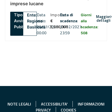
imprese lucane
Data
Importo
Data di
Tipo:
Ente:
Giorni
Maggiori
dettagli
inizio:
€
scadenza
:
Avviso
Regione
alla
06/07/2026
5,500,000
31/12/2027
Pubblico
Basilicata
scadenza:
00:00
23:59
508
NOTE LEGALI
ACCESSIBILITA'
INFORMAZIONI
PRIVACY
COOKIES