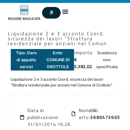
Liquidazione 2 e 3 acconto Coord.
sicurezza dei lavori “Struttura
residenziale per anziani nel Comun
Importo
Tipo: Gare
Ente:
Scadenza
€
di appalto
COMUNE DI
non
5.383,02
servizi
GROTTOLE
specificata
Liquidazione 2 e 3 acconto Coord. sicurezza dei lavori
“Struttura residenziale per anziani nel Comune di Grottole”.
Data di
Numero
CIG:
pubblicazione:
atto:
3680473665
31/01/2014 16:26