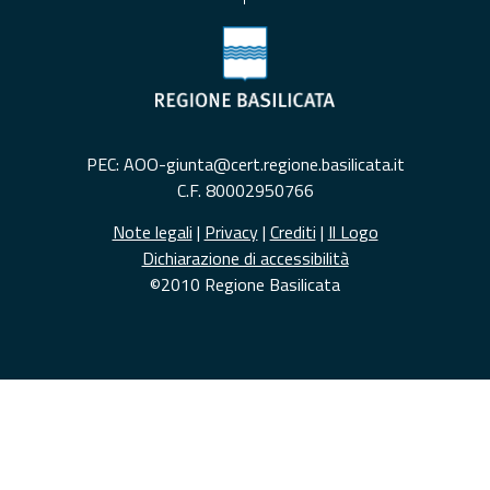
PEC: AOO-giunta@cert.regione.basilicata.it
C.F. 80002950766
Note legali
|
Privacy
|
Crediti
|
Il Logo
Dichiarazione di accessibilità
©2010 Regione Basilicata