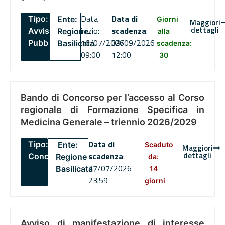
Data
Data di
Tipo:
Ente:
Giorni
Maggiori
dettagli
inizio:
scadenza
:
Avviso
Regione
alla
16/07/2026
09/09/2026
Pubblico
Basilicata
scadenza:
09:00
12:00
30
Bando di Concorso per l’accesso al Corso
regionale di Formazione Specifica in
Medicina Generale – triennio 2026/2029
Data di
Tipo:
Ente:
Scaduto
Maggiori
dettagli
scadenza
:
Concorsi
Regione
da:
27/07/2026
Basilicata
14
23:59
giorni
Avviso di manifestazione di interesse