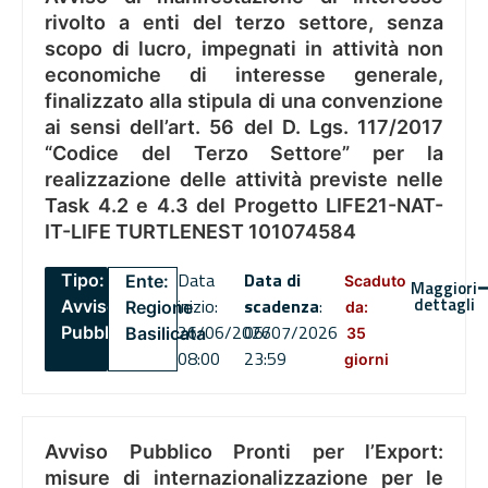
rivolto a enti del terzo settore, senza
scopo di lucro, impegnati in attività non
economiche di interesse generale,
finalizzato alla stipula di una convenzione
ai sensi dell’art. 56 del D. Lgs. 117/2017
“Codice del Terzo Settore” per la
realizzazione delle attività previste nelle
Task 4.2 e 4.3 del Progetto LIFE21-NAT-
IT-LIFE TURTLENEST 101074584
Data
Data di
Tipo:
Ente:
Scaduto
Maggiori
dettagli
inizio:
scadenza
:
Avviso
Regione
da:
26/06/2026
06/07/2026
Pubblico
Basilicata
35
08:00
23:59
giorni
Avviso Pubblico Pronti per l’Export:
misure di internazionalizzazione per le