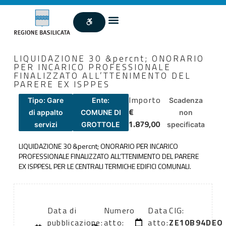
LIQUIDAZIONE 30 &percnt; ONORARIO
PER INCARICO PROFESSIONALE
FINALIZZATO ALL’TTENIMENTO DEL
PARERE EX ISPPES
Importo
Tipo: Gare
Ente:
Scadenza
€
di appalto
COMUNE DI
non
1.879,00
servizi
GROTTOLE
specificata
LIQUIDAZIONE 30 &percnt; ONORARIO PER INCARICO
PROFESSIONALE FINALIZZATO ALL’TTENIMENTO DEL PARERE
EX ISPPESL PER LE CENTRALI TERMICHE EDIFICI COMUNALI.
Data di
Numero
Data
CIG:
pubblicazione:
atto:
atto:
ZE10B94DEO