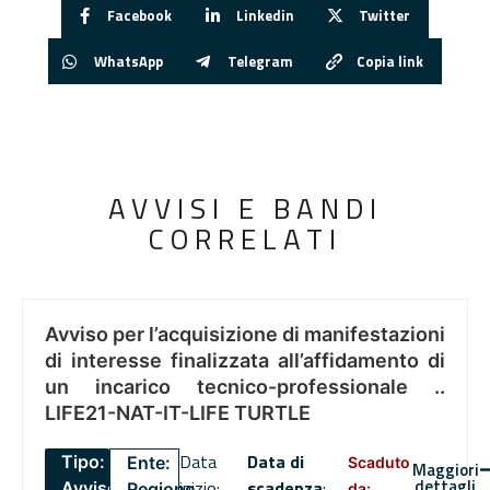
Facebook
Linkedin
Twitter
WhatsApp
Telegram
Copia link
AVVISI E BANDI
CORRELATI
Avviso per l’acquisizione di manifestazioni
di interesse finalizzata all’affidamento di
un incarico tecnico-professionale ..
LIFE21-NAT-IT-LIFE TURTLE
Data
Data di
Tipo:
Ente:
Scaduto
Maggiori
dettagli
inizio:
scadenza
:
Avviso
Regione
da: