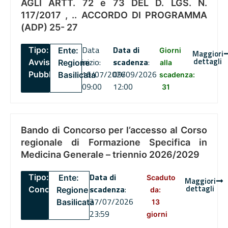
AGLI ARTT. 72 e 73 DEL D. LGS. N.
117/2017 , .. ACCORDO DI PROGRAMMA
(ADP) 25- 27
Data
Data di
Tipo:
Ente:
Giorni
Maggiori
dettagli
inizio:
scadenza
:
Avviso
Regione
alla
16/07/2026
09/09/2026
Pubblico
Basilicata
scadenza:
09:00
12:00
31
Bando di Concorso per l’accesso al Corso
regionale di Formazione Specifica in
Medicina Generale – triennio 2026/2029
Data di
Tipo:
Ente:
Scaduto
Maggiori
dettagli
scadenza
:
Concorsi
Regione
da:
27/07/2026
Basilicata
13
23:59
giorni