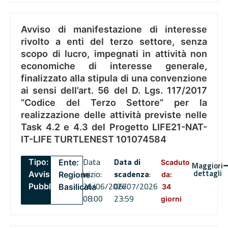
Avviso di manifestazione di interesse
rivolto a enti del terzo settore, senza
scopo di lucro, impegnati in attività non
economiche di interesse generale,
finalizzato alla stipula di una convenzione
ai sensi dell’art. 56 del D. Lgs. 117/2017
“Codice del Terzo Settore” per la
realizzazione delle attività previste nelle
Task 4.2 e 4.3 del Progetto LIFE21-NAT-
IT-LIFE TURTLENEST 101074584
Data
Data di
Tipo:
Ente:
Scaduto
Maggiori
dettagli
inizio:
scadenza
:
Avviso
Regione
da:
26/06/2026
06/07/2026
Pubblico
Basilicata
34
08:00
23:59
giorni