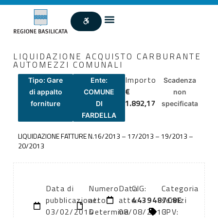
LIQUIDAZIONE ACQUISTO CARBURANTE
AUTOMEZZI COMUNALI
Importo
Tipo: Gare
Ente:
Scadenza
€
di appalto
COMUNE
non
1.892,17
forniture
DI
specificata
FARDELLA
LIQUIDAZIONE FATTURE N.16/2013 – 17/2013 – 19/2013 –
20/2013
Data di
Numero
Data
CIG:
Categoria
pubblicazione:
atto:
atto:
4439487C8E
servizi
03/02/2014
Determina
08/08/2013
CPV: