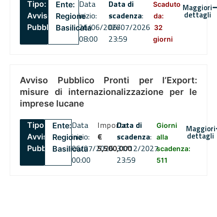
Data
Data di
Tipo:
Ente:
Scaduto
Maggiori
dettagli
inizio:
scadenza
:
Avviso
Regione
da:
26/06/2026
06/07/2026
Pubblico
Basilicata
32
08:00
23:59
giorni
Avviso Pubblico Pronti per l’Export:
misure di internazionalizzazione per le
imprese lucane
Data
Importo
Data di
Tipo:
Ente:
Giorni
Maggiori
dettagli
inizio:
€
scadenza
:
Avviso
Regione
alla
06/07/2026
5,500,000
31/12/2027
Pubblico
Basilicata
scadenza:
00:00
23:59
511