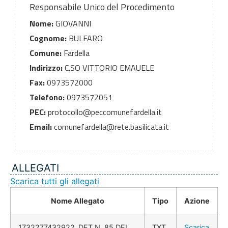
Responsabile Unico del Procedimento
Nome:
GIOVANNI
Cognome:
BULFARO
Comune:
Fardella
Indirizzo:
C.SO VITTORIO EMAUELE
Fax:
0973572000
Telefono:
0973572051
PEC:
protocollo@peccomunefardella.it
Email:
comunefardella@rete.basilicata.it
ALLEGATI
Scarica tutti gli allegati
Nome Allegato
Tipo
Azione
1732277432922_DET.N. 85 DEL
TXT
Scarica