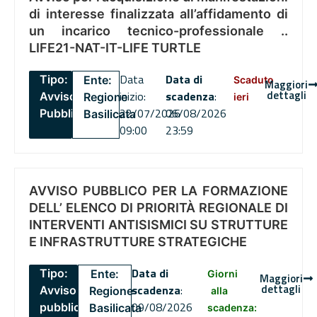
di interesse finalizzata all’affidamento di
un incarico tecnico-professionale ..
LIFE21-NAT-IT-LIFE TURTLE
Data
Data di
Tipo:
Ente:
Scaduto
Maggiori
dettagli
inizio:
scadenza
:
Avviso
Regione
ieri
22/07/2026
06/08/2026
Pubblico
Basilicata
09:00
23:59
AVVISO PUBBLICO PER LA FORMAZIONE
DELL’ ELENCO DI PRIORITÀ REGIONALE DI
INTERVENTI ANTISISMICI SU STRUTTURE
E INFRASTRUTTURE STRATEGICHE
Data di
Tipo:
Ente:
Giorni
Maggiori
dettagli
scadenza
:
Avviso
Regione
alla
09/08/2026
pubblico
Basilicata
scadenza: