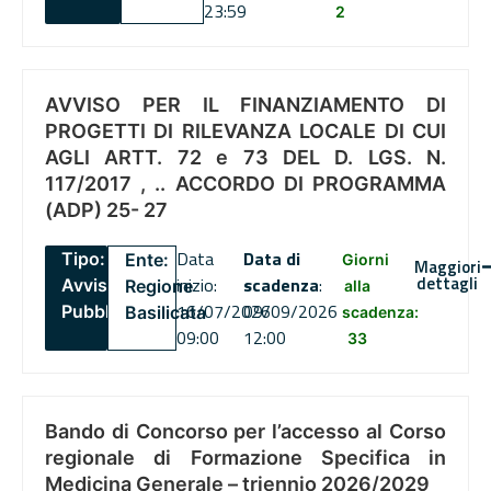
23:59
2
AVVISO PER IL FINANZIAMENTO DI
PROGETTI DI RILEVANZA LOCALE DI CUI
AGLI ARTT. 72 e 73 DEL D. LGS. N.
117/2017 , .. ACCORDO DI PROGRAMMA
(ADP) 25- 27
Data
Data di
Tipo:
Ente:
Giorni
Maggiori
dettagli
inizio:
scadenza
:
Avviso
Regione
alla
16/07/2026
09/09/2026
Pubblico
Basilicata
scadenza:
09:00
12:00
33
Bando di Concorso per l’accesso al Corso
regionale di Formazione Specifica in
Medicina Generale – triennio 2026/2029